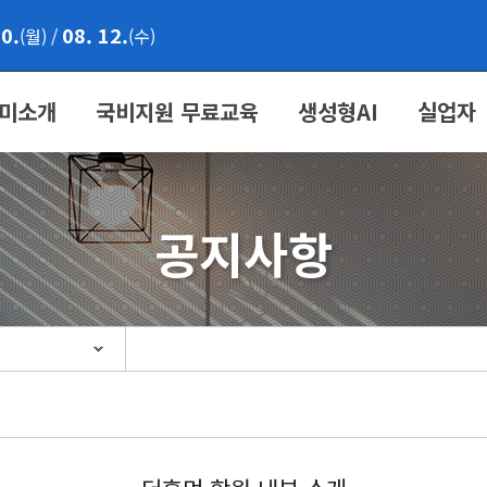
10.
08. 12.
(월)
/
(수)
미소개
국비지원 무료교육
생성형AI
실업자
공지사항