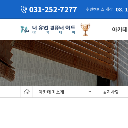
031-252-7277
08. 
수원캠퍼스 개강
아카데
아카데미소개
공지사항