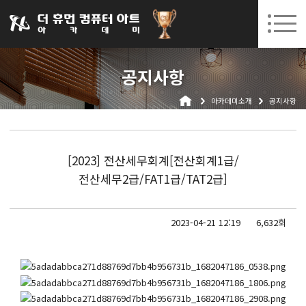
031-252-7277
08. 10.
08. 12.
수원캠퍼스 개강
(월)
/
(수)
로그인
회원가입
고객센터
공지사항
아카데미소개
아카데미소개
공지사항
인사말
시설안내
오시는길
[2023] 전산세무회계[전산회계1급/
공지사항
전산세무2급/FAT1급/TAT2급]
국비지원 무료교육
2023-04-21 12:19
6,632회
생성형AI
실업자
BIM 건축설계 및 실내건축설계(캐드(CAD),맥스(MAX),레빗(REVIT))실무자 양성과정