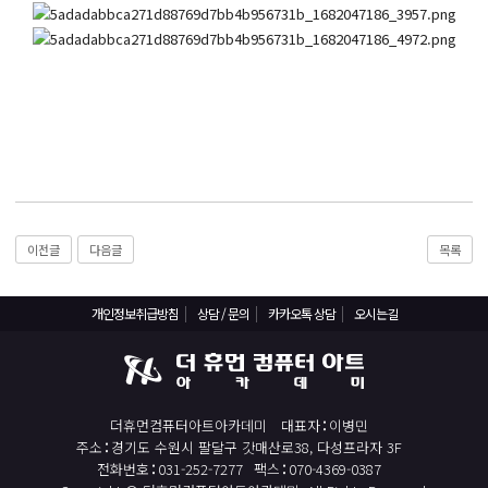
React, Veu 프레임워크 기반 프론트엔드 개발 양성 지원
반응형/웹퍼블리셔/프론트엔드 웹개발자(웹디자인)
반응형/웹퍼블리셔/프론트엔드 웹개발자(웹디자인기능사 과정평가형)
자바(Java)기반 JSP/스프링 웹개발자(정보처리산업기사)(과정평가형)
디지털컨버전스 자바(JAVA)개발자(전자정부 프레임워크/SPRING)
전산세무회계 자격취득과정[전산회계1급/전산세무2급/FAT1급/TAT2급]
컴퓨터활용능력2급(필기+실기) 및 ITQ자격증 취득(한글,엑셀,파워포인트)
전기기능사(필기+실기) 자격증 취득과정
이전글
다음글
목록
직업상담사 2급 (필기+실기) 자격증 취득과정
개인정보취급방침
상담 / 문의
카카오톡 상담
오시는길
재직자/일반
포토샵 자격증 취득과정(GTQ1급)
일러스트 자격증 취득과정(GTQi 1급)
더휴먼컴퓨터아트아카데미
대표자
이병민
전산회계 1급 / FAT 1급 자격증 취득과정
주소
경기도 수원시 팔달구 갓매산로38, 다성프라자 3F
전산세무 2급 / TAT 2급 자격증 취득과정
전화번호
031-252-7277
팩스
070-4369-0387