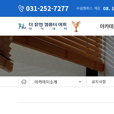
031-252-7277
08. 
수원캠퍼스 개강
아카데
아카데미소개
공지사항