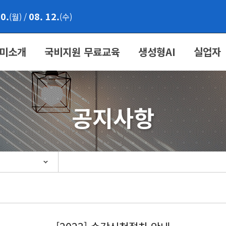
10.
08. 12.
(월)
/
(수)
미소개
국비지원 무료교육
생성형AI
실업자
공지사항