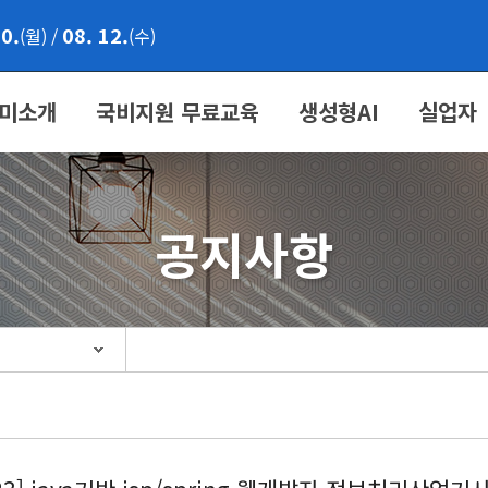
10.
08. 12.
(월)
/
(수)
미소개
국비지원 무료교육
생성형AI
실업자
공지사항