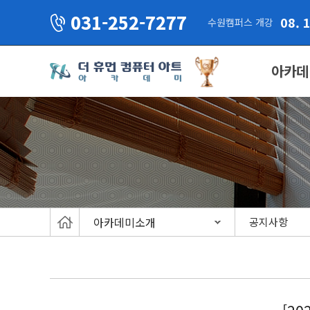
031-252-7277
08. 
수원캠퍼스 개강
아카데
아카데미소개
공지사항