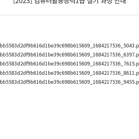
[2023] 컴퓨터활용능력1급 실기 과정 안내