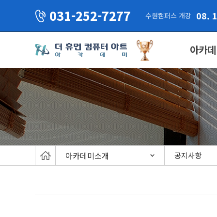
031-252-7277
08. 
수원캠퍼스 개강
아카데
아카데미소개
공지사항