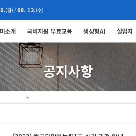
10.
08. 12.
(월)
/
(수)
미소개
국비지원 무료교육
생성형AI
실업자
공지사항