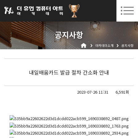
031-252-7277
08. 10.
08. 12.
수원캠퍼스 개강
(월)
/
(수)
로그인
회원가입
고객센터
공지사항
아카데미소개
아카데미소개
공지사항
인사말
시설안내
오시는길
내일배움카드 발급 절차 간소화 안내
공지사항
국비지원 무료교육
2023-07-26 11:31
6,591회
생성형AI
실업자
BIM 건축설계 및 실내건축설계(캐드(CAD),맥스(MAX),레빗(REVIT))실무자 양성과정