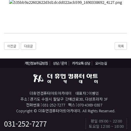
React, Veu 프레임워크 기반 프론트엔드 개발 양성 지원
반응형/웹퍼블리셔/프론트엔드 웹개발자(웹디자인)
반응형/웹퍼블리셔/프론트엔드 웹개발자(웹디자인기능사 과정평가형)
자바(Java)기반 JSP/스프링 웹개발자(정보처리산업기사)(과정평가형)
디지털컨버전스 자바(JAVA)개발자(전자정부 프레임워크/SPRING)
이전글
다음글
목록
전산세무회계 자격취득과정[전산회계1급/전산세무2급/FAT1급/TAT2급]
컴퓨터활용능력2급(필기+실기) 및 ITQ자격증 취득(한글,엑셀,파워포인트)
개인정보취급방침
상담 / 문의
카카오톡 상담
오시는길
전기기능사(필기+실기) 자격증 취득과정
직업상담사 2급 (필기+실기) 자격증 취득과정
재직자/일반
더휴먼컴퓨터아트아카데미
대표자
이병민
포토샵 자격증 취득과정(GTQ1급)
주소
경기도 수원시 팔달구 갓매산로38, 다성프라자 3F
전화번호
031-252-7277
팩스
070-4369-0387
일러스트 자격증 취득과정(GTQi 1급)
Copyright © 더휴먼컴퓨터아트아카데미. All Rights Reserved.
전산회계 1급 / FAT 1급 자격증 취득과정
평일 09:00 ~ 22:00
031-252-7277
TOP
전산세무 2급 / TAT 2급 자격증 취득과정
토요일 12:00 ~ 18:00