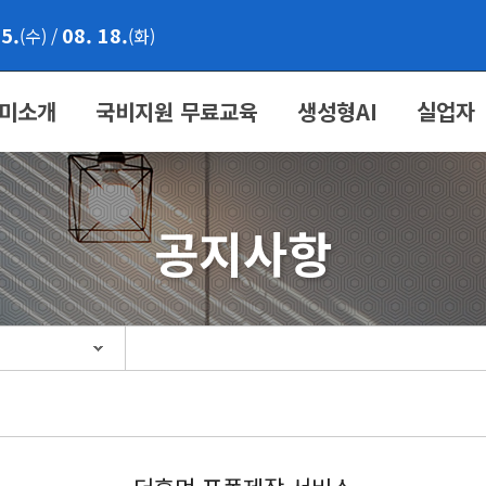
05.
08. 18.
(수)
/
(화)
미소개
국비지원 무료교육
생성형AI
실업자
공지사항