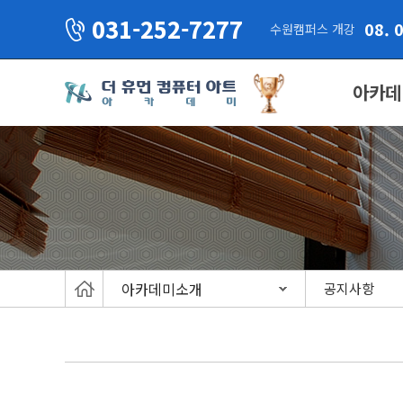
031-252-7277
08. 
수원캠퍼스 개강
아카데
아카데미소개
공지사항