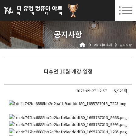
031-252-7277
08. 10.
08. 12.
수원캠퍼스 개강
(월)
/
(수)
로그인
회원가입
고객센터
공지사항
아카데미소개
아카데미소개
공지사항
인사말
시설안내
오시는길
더휴먼 10월 개강 일정
공지사항
국비지원 무료교육
2023-09-27 12:57
5,923회
생성형AI
실업자
BIM 건축설계 및 실내건축설계(캐드(CAD),맥스(MAX),레빗(REVIT))실무자 양성과정