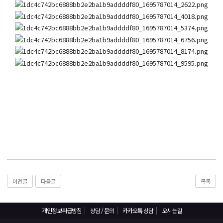
React, Veu 프레임워크 기반 프론트엔드 개발 양성 지원
반응형/웹퍼블리셔/프론트엔드 웹개발자(웹디자인)
반응형/웹퍼블리셔/프론트엔드 웹개발자(웹디자인기능사 과정평가형)
자바(Java)기반 JSP/스프링 웹개발자(정보처리산업기사)(과정평가형)
디지털컨버전스 자바(JAVA)개발자(전자정부 프레임워크/SPRING)
전산세무회계 자격취득과정[전산회계1급/전산세무2급/FAT1급/TAT2급]
컴퓨터활용능력2급(필기+실기) 및 ITQ자격증 취득(한글,엑셀,파워포인트)
전기기능사(필기+실기) 자격증 취득과정
직업상담사 2급 (필기+실기) 자격증 취득과정
재직자/일반
포토샵 자격증 취득과정(GTQ1급)
이전글
다음글
목록
일러스트 자격증 취득과정(GTQi 1급)
전산회계 1급 / FAT 1급 자격증 취득과정
개인정보취급방침
상담 / 문의
카카오톡 상담
오시는길
전산세무 2급 / TAT 2급 자격증 취득과정