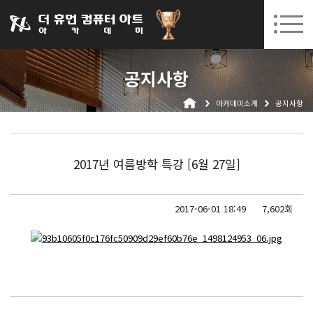
031-252-7277
08. 10.
08. 12.
수원캠퍼스 개강
(월)
/
(수)
로그인
회원가입
고객센터
공지사항
아카데미소개
아카데미소개
공지사항
인사말
시설안내
오시는길
2017년 여름방학 특강 [6월 27일]
공지사항
국비지원 무료교육
2017-06-01 18:49
7,602회
생성형AI
실업자
BIM 건축설계 및 실내건축설계(캐드(CAD),맥스(MAX),레빗(REVIT))실무자 양성과정