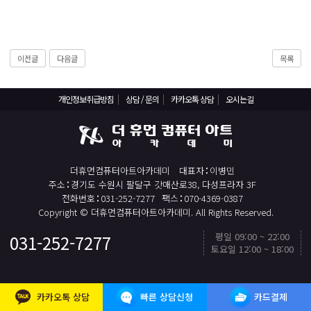
React, Veu 프레임워크 기반 프론트엔드 개발 양성 지원
반응형/웹퍼블리셔/프론트엔드 웹개발자(웹디자인)
반응형/웹퍼블리셔/프론트엔드 웹개발자(웹디자인기능사 과정평가형)
이전글
다음글
목록
자바(Java)기반 JSP/스프링 웹개발자(정보처리산업기사)(과정평가형)
디지털컨버전스 자바(JAVA)개발자(전자정부 프레임워크/SPRING)
개인정보취급방침
상담 / 문의
카카오톡 상담
오시는길
전산세무회계 자격취득과정[전산회계1급/전산세무2급/FAT1급/TAT2급]
컴퓨터활용능력2급(필기+실기) 및 ITQ자격증 취득(한글,엑셀,파워포인트)
전기기능사(필기+실기) 자격증 취득과정
더휴먼컴퓨터아트아카데미
대표자
이병민
직업상담사 2급 (필기+실기) 자격증 취득과정
주소
경기도 수원시 팔달구 갓매산로38, 다성프라자 3F
전화번호
031-252-7277
팩스
070-4369-0387
재직자/일반
Copyright © 더휴먼컴퓨터아트아카데미. All Rights Reserved.
포토샵 자격증 취득과정(GTQ1급)
평일 09:00 ~ 22:00
031-252-7277
토요일 12:00 ~ 18:00
일러스트 자격증 취득과정(GTQi 1급)
TOP
전산회계 1급 / FAT 1급 자격증 취득과정
카카오톡 상담
빠른 상담신청
카드결제
전산세무 2급 / TAT 2급 자격증 취득과정