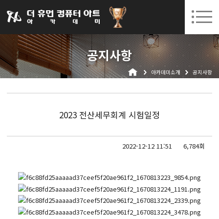
031-252-7277
08. 10.
08. 12.
수원캠퍼스 개강
(월)
/
(수)
로그인
회원가입
고객센터
공지사항
아카데미소개
아카데미소개
공지사항
인사말
시설안내
오시는길
2023 전산세무회계 시험일정
공지사항
국비지원 무료교육
2022-12-12 11:51
6,784회
생성형AI
실업자
BIM 건축설계 및 실내건축설계(캐드(CAD),맥스(MAX),레빗(REVIT))실무자 양성과정