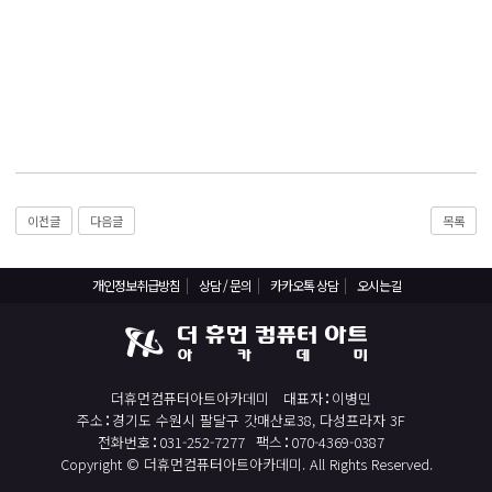
React, Veu 프레임워크 기반 프론트엔드 개발 양성 지원
반응형/웹퍼블리셔/프론트엔드 웹개발자(웹디자인)
반응형/웹퍼블리셔/프론트엔드 웹개발자(웹디자인기능사 과정평가형)
자바(Java)기반 JSP/스프링 웹개발자(정보처리산업기사)(과정평가형)
디지털컨버전스 자바(JAVA)개발자(전자정부 프레임워크/SPRING)
전산세무회계 자격취득과정[전산회계1급/전산세무2급/FAT1급/TAT2급]
컴퓨터활용능력2급(필기+실기) 및 ITQ자격증 취득(한글,엑셀,파워포인트)
이전글
다음글
목록
전기기능사(필기+실기) 자격증 취득과정
직업상담사 2급 (필기+실기) 자격증 취득과정
개인정보취급방침
상담 / 문의
카카오톡 상담
오시는길
재직자/일반
포토샵 자격증 취득과정(GTQ1급)
더휴먼컴퓨터아트아카데미
대표자
이병민
일러스트 자격증 취득과정(GTQi 1급)
주소
경기도 수원시 팔달구 갓매산로38, 다성프라자 3F
전산회계 1급 / FAT 1급 자격증 취득과정
전화번호
031-252-7277
팩스
070-4369-0387
Copyright © 더휴먼컴퓨터아트아카데미. All Rights Reserved.
전산세무 2급 / TAT 2급 자격증 취득과정