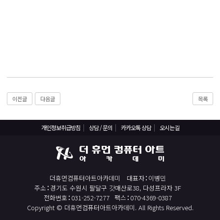
React, Veu 프레임워크 기반 프론트엔드 개발 양성 지원
반응형/웹퍼블리셔/프론트엔드 웹개발자(웹디자인)
반응형/웹퍼블리셔/프론트엔드 웹개발자(웹디자인기능사 과정평가형)
자바(Java)기반 JSP/스프링 웹개발자(정보처리산업기사)(과정평가형)
디지털컨버전스 자바(JAVA)개발자(전자정부 프레임워크/SPRING)
전산세무회계 자격취득과정[전산회계1급/전산세무2급/FAT1급/TAT2급]
컴퓨터활용능력2급(필기+실기) 및 ITQ자격증 취득(한글,엑셀,파워포인트)
이전글
다음글
목록
전기기능사(필기+실기) 자격증 취득과정
직업상담사 2급 (필기+실기) 자격증 취득과정
개인정보취급방침
상담 / 문의
카카오톡 상담
오시는길
재직자/일반
포토샵 자격증 취득과정(GTQ1급)
더휴먼컴퓨터아트아카데미
대표자
이병민
일러스트 자격증 취득과정(GTQi 1급)
주소
경기도 수원시 팔달구 갓매산로38, 다성프라자 3F
전산회계 1급 / FAT 1급 자격증 취득과정
전화번호
031-252-7277
팩스
070-4369-0387
Copyright © 더휴먼컴퓨터아트아카데미. All Rights Reserved.
전산세무 2급 / TAT 2급 자격증 취득과정