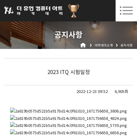
031-252-7277
08. 10.
08. 12.
수원캠퍼스 개강
(월)
/
(수)
로그인
회원가입
고객센터
공지사항
아카데미소개
아카데미소개
공지사항
인사말
시설안내
오시는길
2023 ITQ 시험일정
공지사항
국비지원 무료교육
2022-12-23 09:52
6,905회
생성형AI
실업자
BIM 건축설계 및 실내건축설계(캐드(CAD),맥스(MAX),레빗(REVIT))실무자 양성과정