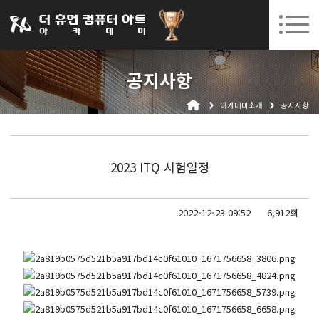
031-252-7277
08. 10.
08. 12.
수원캠퍼스 개강
(월)
/
(수)
로그인
회원가입
고객센터
공지사항
아카데미소개
아카데미소개
공지사항
인사말
시설안내
오시는길
2023 ITQ 시험일정
공지사항
국비지원 무료교육
2022-12-23 09:52
6,912회
생성형AI
실업자
BIM 건축설계 및 실내건축설계(캐드(CAD),맥스(MAX),레빗(REVIT))실무자 양성과정