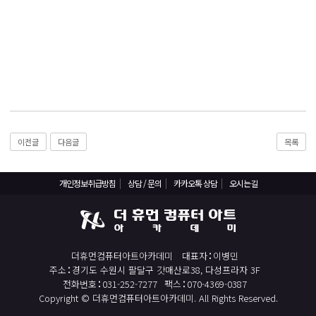
React, Veu 프레임워크 기반 프론트엔드 개발 양성 지원
반응형/웹퍼블리셔/프론트엔드 웹개발자(웹디자인)
반응형/웹퍼블리셔/프론트엔드 웹개발자(웹디자인기능사 과정평가형)
자바(Java)기반 JSP/스프링 웹개발자(정보처리산업기사)(과정평가형)
디지털컨버전스 자바(JAVA)개발자(전자정부 프레임워크/SPRING)
전산세무회계 자격취득과정[전산회계1급/전산세무2급/FAT1급/TAT2급]
컴퓨터활용능력2급(필기+실기) 및 ITQ자격증 취득(한글,엑셀,파워포인트)
이전글
다음글
목록
전기기능사(필기+실기) 자격증 취득과정
직업상담사 2급 (필기+실기) 자격증 취득과정
개인정보취급방침
상담 / 문의
카카오톡 상담
오시는길
재직자/일반
포토샵 자격증 취득과정(GTQ1급)
더휴먼컴퓨터아트아카데미
대표자
이병민
일러스트 자격증 취득과정(GTQi 1급)
주소
경기도 수원시 팔달구 갓매산로38, 다성프라자 3F
전산회계 1급 / FAT 1급 자격증 취득과정
전화번호
031-252-7277
팩스
070-4369-0387
Copyright © 더휴먼컴퓨터아트아카데미. All Rights Reserved.
전산세무 2급 / TAT 2급 자격증 취득과정