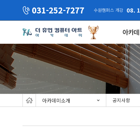
031-252-7277
08. 
수원캠퍼스 개강
아카데
아카데미소개
공지사항