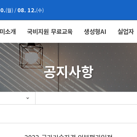
10.
08. 12.
(월)
/
(수)
미소개
국비지원 무료교육
생성형AI
실업자
공지사항