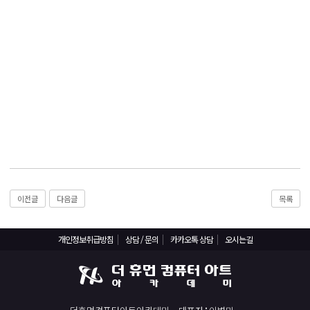
React, Veu 프레임워크 기반 프론트엔드 개발 양성 지원
반응형/웹퍼블리셔/프론트엔드 웹개발자(웹디자인)
반응형/웹퍼블리셔/프론트엔드 웹개발자(웹디자인기능사 과정평가형)
자바(Java)기반 JSP/스프링 웹개발자(정보처리산업기사)(과정평가형)
디지털컨버전스 자바(JAVA)개발자(전자정부 프레임워크/SPRING)
전산세무회계 자격취득과정[전산회계1급/전산세무2급/FAT1급/TAT2급]
컴퓨터활용능력2급(필기+실기) 및 ITQ자격증 취득(한글,엑셀,파워포인트)
전기기능사(필기+실기) 자격증 취득과정
직업상담사 2급 (필기+실기) 자격증 취득과정
이전글
다음글
목록
재직자/일반
포토샵 자격증 취득과정(GTQ1급)
개인정보취급방침
상담 / 문의
카카오톡 상담
오시는길
일러스트 자격증 취득과정(GTQi 1급)
전산회계 1급 / FAT 1급 자격증 취득과정
전산세무 2급 / TAT 2급 자격증 취득과정