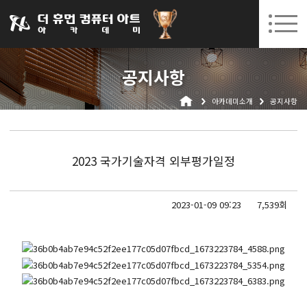
031-252-7277
08. 10.
08. 12.
수원캠퍼스 개강
(월)
/
(수)
로그인
회원가입
고객센터
공지사항
아카데미소개
아카데미소개
공지사항
인사말
시설안내
오시는길
2023 국가기술자격 외부평가일정
공지사항
국비지원 무료교육
2023-01-09 09:23
7,539회
생성형AI
실업자
BIM 건축설계 및 실내건축설계(캐드(CAD),맥스(MAX),레빗(REVIT))실무자 양성과정