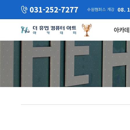
031-252-7277
08. 
수원캠퍼스 개강
아카데