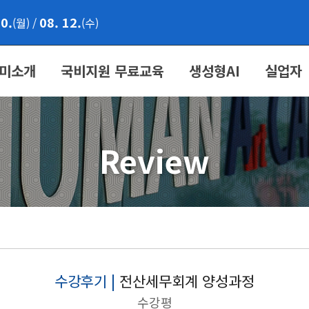
10.
08. 12.
(월)
/
(수)
미소개
국비지원 무료교육
생성형AI
실업자
Review
수강후기 |
전산세무회계 양성과정
수강평