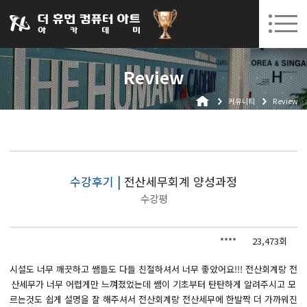
031-252-7277
08. 10.
08. 12.
수원캠퍼스 개강
(월)
/
(수)
로그인
회원가입
고객센터
Review
아카데미소개
커뮤니티
Review
인사말
시설안내
오시는길
공지사항
수강후기 |
전산세무회계 양성과정
수강평
국비지원 무료교육
생성형AI
****
23,473회
실업자
시설도 너무 깨끗하고 쌤들도 다들 친절하셔서 너무 좋았어요!!! 전산회계랑 전
산세무가 너무 어렵게만 느껴졌었는데 쌤이 기초부터 탄탄하게 알려주시고 모
BIM 건축설계 및 실내건축설계(캐드(CAD),맥스(MAX),레빗(REVIT))실무자 양성과정
르는것도 쉽게 설명을 잘 해주셔서 전산회계랑 전산세무에 한발짝 더 가까워진