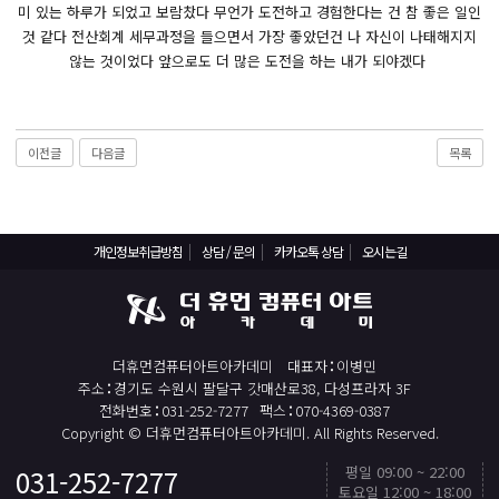
React, Veu 프레임워크 기반 프론트엔드 개발 양성 지원
미 있는 하루가 되었고 보람찼다 무언가 도전하고 경험한다는 건 참 좋은 일인
것 같다 전산회계 세무과정을 들으면서 가장 좋았던건 나 자신이 나태해지지
반응형/웹퍼블리셔/프론트엔드 웹개발자(웹디자인)
않는 것이었다 앞으로도 더 많은 도전을 하는 내가 되야겠다
반응형/웹퍼블리셔/프론트엔드 웹개발자(웹디자인기능사 과정평가형)
자바(Java)기반 JSP/스프링 웹개발자(정보처리산업기사)(과정평가형)
디지털컨버전스 자바(JAVA)개발자(전자정부 프레임워크/SPRING)
이전글
다음글
목록
전산세무회계 자격취득과정[전산회계1급/전산세무2급/FAT1급/TAT2급]
컴퓨터활용능력2급(필기+실기) 및 ITQ자격증 취득(한글,엑셀,파워포인트)
전기기능사(필기+실기) 자격증 취득과정
개인정보취급방침
상담 / 문의
카카오톡 상담
오시는길
직업상담사 2급 (필기+실기) 자격증 취득과정
재직자/일반
더휴먼컴퓨터아트아카데미
대표자
이병민
포토샵 자격증 취득과정(GTQ1급)
주소
경기도 수원시 팔달구 갓매산로38, 다성프라자 3F
일러스트 자격증 취득과정(GTQi 1급)
전화번호
031-252-7277
팩스
070-4369-0387
Copyright © 더휴먼컴퓨터아트아카데미. All Rights Reserved.
전산회계 1급 / FAT 1급 자격증 취득과정
평일 09:00 ~ 22:00
031-252-7277
TOP
전산세무 2급 / TAT 2급 자격증 취득과정
토요일 12:00 ~ 18:00