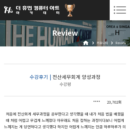
031-252-7277
08. 10.
08. 12.
수원캠퍼스 개강
(월)
/
(수)
로그인
회원가입
고객센터
Review
아카데미소개
커뮤니티
Review
인사말
시설안내
오시는길
공지사항
수강후기 |
전산세무회계 양성과정
수강평
국비지원 무료교육
생성형AI
****
23,702회
실업자
처음에 전산회계 세무과정을 공부한다고 생각했을 때 내가 처음 법을 배웠을
때 처럼 어렵고 무겁게 느껴졌다 아무래도 처음 접하는 과정이다보니 어렵게
BIM 건축설계 및 실내건축설계(캐드(CAD),맥스(MAX),레빗(REVIT))실무자 양성과정
느껴지는 게 당연하다고 생각했다 하지만 어렵게 느껴지는 만큼 하루하루가 의