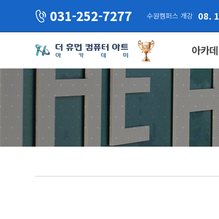
031-252-7277
08. 
수원캠퍼스 개강
아카데