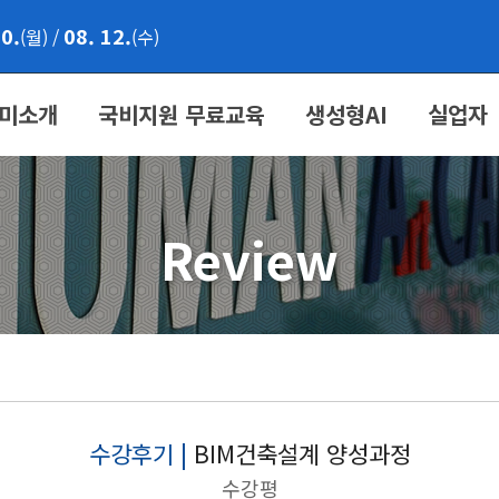
10.
08. 12.
(월)
/
(수)
미소개
국비지원 무료교육
생성형AI
실업자
Review
수강후기 |
BIM건축설계 양성과정
수강평