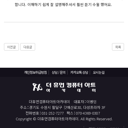
React, Veu 프레임워크 기반 프론트엔드 개발 양성 지원
합니다. 이해하기 쉽게 잘 설명해주셔서 훨씬 듣기 수월 했어요.
반응형/웹퍼블리셔/프론트엔드 웹개발자(웹디자인)
반응형/웹퍼블리셔/프론트엔드 웹개발자(웹디자인기능사 과정평가형)
자바(Java)기반 JSP/스프링 웹개발자(정보처리산업기사)(과정평가형)
디지털컨버전스 자바(JAVA)개발자(전자정부 프레임워크/SPRING)
전산세무회계 자격취득과정[전산회계1급/전산세무2급/FAT1급/TAT2급]
이전글
다음글
목록
컴퓨터활용능력2급(필기+실기) 및 ITQ자격증 취득(한글,엑셀,파워포인트)
전기기능사(필기+실기) 자격증 취득과정
개인정보취급방침
상담 / 문의
카카오톡 상담
오시는길
직업상담사 2급 (필기+실기) 자격증 취득과정
재직자/일반
포토샵 자격증 취득과정(GTQ1급)
더휴먼컴퓨터아트아카데미
대표자
이병민
일러스트 자격증 취득과정(GTQi 1급)
주소
경기도 수원시 팔달구 갓매산로38, 다성프라자 3F
전화번호
031-252-7277
팩스
070-4369-0387
전산회계 1급 / FAT 1급 자격증 취득과정
Copyright © 더휴먼컴퓨터아트아카데미. All Rights Reserved.
전산세무 2급 / TAT 2급 자격증 취득과정