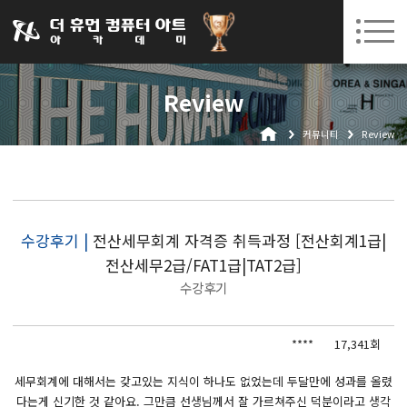
031-252-7277
08. 10.
08. 12.
수원캠퍼스 개강
(월)
/
(수)
로그인
회원가입
고객센터
Review
아카데미소개
커뮤니티
Review
인사말
시설안내
오시는길
공지사항
수강후기 |
전산세무회계 자격증 취득과정 [전산회계1급|
전산세무2급/FAT1급|TAT2급]
국비지원 무료교육
수강후기
생성형AI
****
17,341회
실업자
BIM 건축설계 및 실내건축설계(캐드(CAD),맥스(MAX),레빗(REVIT))실무자 양성과정
세무회계에 대해서는 갖고있는 지식이 하나도 없었는데 두달만에 성과를 올렸
다는게 신기한 것 같아요. 그만큼 선생님께서 잘 가르쳐주신 덕분이라고 생각