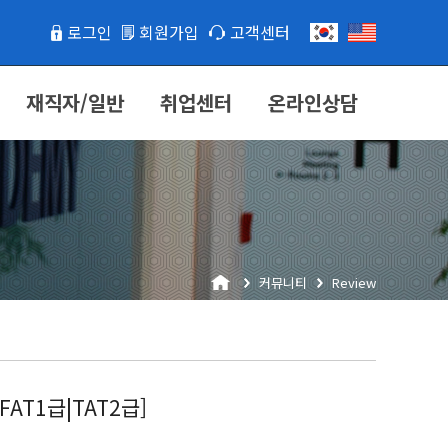
로그인
회원가입
고객센터
재직자/일반
취업센터
온라인상담
커뮤니티
Review
T1급|TAT2급]