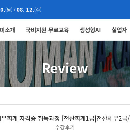
10.
08. 12.
(월)
/
(수)
미소개
국비지원 무료교육
생성형AI
실업자
Review
무회계 자격증 취득과정 [전산회계1급|전산세무2급/FA
수강후기