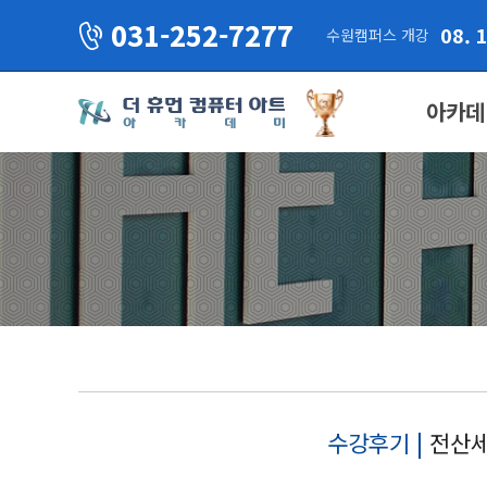
031-252-7277
08. 
수원캠퍼스 개강
아카데
수강후기 |
전산세