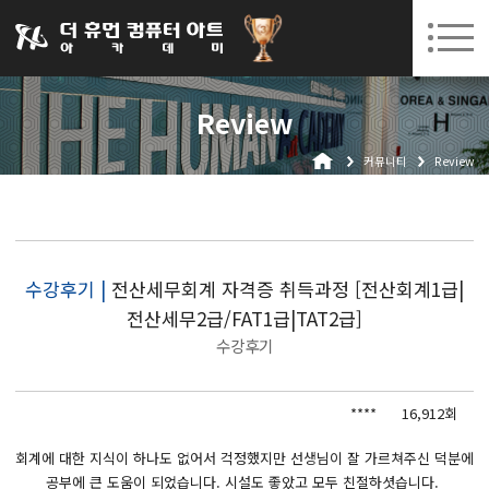
031-252-7277
08. 10.
08. 12.
수원캠퍼스 개강
(월)
/
(수)
로그인
회원가입
고객센터
Review
아카데미소개
커뮤니티
Review
인사말
시설안내
오시는길
공지사항
수강후기 |
전산세무회계 자격증 취득과정 [전산회계1급|
전산세무2급/FAT1급|TAT2급]
국비지원 무료교육
수강후기
생성형AI
****
16,912회
실업자
BIM 건축설계 및 실내건축설계(캐드(CAD),맥스(MAX),레빗(REVIT))실무자 양성과정
회계에 대한 지식이 하나도 없어서 걱정했지만 선생님이 잘 가르쳐주신 덕분에
공부에 큰 도움이 되었습니다. 시설도 좋았고 모두 친절하셧습니다.