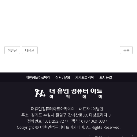
React, Veu 프레임워크 기반 프론트엔드 개발 양성 지원
반응형/웹퍼블리셔/프론트엔드 웹개발자(웹디자인)
반응형/웹퍼블리셔/프론트엔드 웹개발자(웹디자인기능사 과정평가형)
자바(Java)기반 JSP/스프링 웹개발자(정보처리산업기사)(과정평가형)
디지털컨버전스 자바(JAVA)개발자(전자정부 프레임워크/SPRING)
전산세무회계 자격취득과정[전산회계1급/전산세무2급/FAT1급/TAT2급]
이전글
다음글
목록
컴퓨터활용능력2급(필기+실기) 및 ITQ자격증 취득(한글,엑셀,파워포인트)
전기기능사(필기+실기) 자격증 취득과정
개인정보취급방침
상담 / 문의
카카오톡 상담
오시는길
직업상담사 2급 (필기+실기) 자격증 취득과정
재직자/일반
포토샵 자격증 취득과정(GTQ1급)
더휴먼컴퓨터아트아카데미
대표자
이병민
일러스트 자격증 취득과정(GTQi 1급)
주소
경기도 수원시 팔달구 갓매산로38, 다성프라자 3F
전화번호
031-252-7277
팩스
070-4369-0387
전산회계 1급 / FAT 1급 자격증 취득과정
Copyright © 더휴먼컴퓨터아트아카데미. All Rights Reserved.
전산세무 2급 / TAT 2급 자격증 취득과정