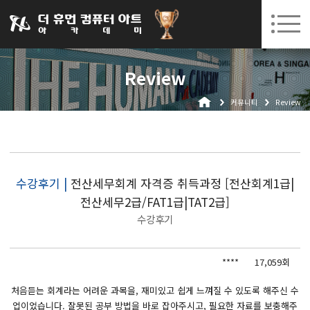
031-252-7277
08. 10.
08. 12.
수원캠퍼스 개강
(월)
/
(수)
로그인
회원가입
고객센터
Review
아카데미소개
커뮤니티
Review
인사말
시설안내
오시는길
공지사항
수강후기 |
전산세무회계 자격증 취득과정 [전산회계1급|
전산세무2급/FAT1급|TAT2급]
국비지원 무료교육
수강후기
생성형AI
****
17,059회
실업자
BIM 건축설계 및 실내건축설계(캐드(CAD),맥스(MAX),레빗(REVIT))실무자 양성과정
처음듣는 회계라는 어려운 과목을, 재미있고 쉽게 느껴질 수 있도록 해주신 수
업이었습니다. 잘못된 공부 방법을 바로 잡아주시고, 필요한 자료를 보충해주