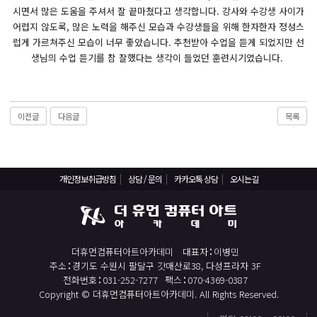
React, Veu 프레임워크 기반 프론트엔드 개발 양성 지원
시면서 많은 도움을 주셔서 잘 끝마쳤다고 생각합니다. 강사와 수강생 사이가
반응형/웹퍼블리셔/프론트엔드 웹개발자(웹디자인)
어렵지 않도록, 많은 노력을 해주신 모습과 수강생들을 위해 한자한자 정성스
럽게 가르쳐주신 모습이 너무 좋았습니다. 추천받아 수업을 듣게 되었지만 선
반응형/웹퍼블리셔/프론트엔드 웹개발자(웹디자인기능사 과정평가형)
생님의 수업 듣기를 참 잘했다는 생각이 들었던 훈련시기였습니다.
자바(Java)기반 JSP/스프링 웹개발자(정보처리산업기사)(과정평가형)
디지털컨버전스 자바(JAVA)개발자(전자정부 프레임워크/SPRING)
전산세무회계 자격취득과정[전산회계1급/전산세무2급/FAT1급/TAT2급]
이전글
다음글
목록
컴퓨터활용능력2급(필기+실기) 및 ITQ자격증 취득(한글,엑셀,파워포인트)
전기기능사(필기+실기) 자격증 취득과정
개인정보취급방침
상담 / 문의
카카오톡 상담
오시는길
직업상담사 2급 (필기+실기) 자격증 취득과정
재직자/일반
포토샵 자격증 취득과정(GTQ1급)
더휴먼컴퓨터아트아카데미
대표자
이병민
일러스트 자격증 취득과정(GTQi 1급)
주소
경기도 수원시 팔달구 갓매산로38, 다성프라자 3F
전화번호
031-252-7277
팩스
070-4369-0387
전산회계 1급 / FAT 1급 자격증 취득과정
Copyright © 더휴먼컴퓨터아트아카데미. All Rights Reserved.
전산세무 2급 / TAT 2급 자격증 취득과정