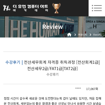
031-252-7277
08. 10.
08. 12.
수원캠퍼스 개강
(월)
/
(수)
로그인
회원가입
고객센터
Review
아카데미소개
커뮤니티
Review
인사말
시설안내
오시는길
공지사항
수강후기 |
전산세무회계 자격증 취득과정 [전산회계1급|
전산세무2급/FAT1급|TAT2급]
국비지원 무료교육
수강후기
생성형AI
****
17,067회
실업자
BIM 건축설계 및 실내건축설계(캐드(CAD),맥스(MAX),레빗(REVIT))실무자 양성과정
점점 시간이 갈수록 새로운 것에 도전한다는게 겁이 날때도 있지만, 처음 접해
본 전산회계, 세무였는데 좋은 환경과 좋은 선생님 만나서 유용한 시간 보냈습