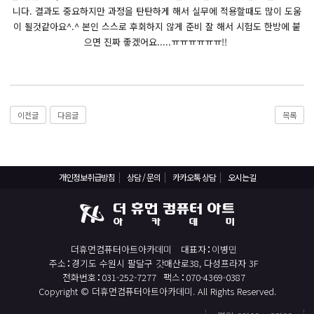
React, Veu 프레임워크 기반 프론트엔드 개발 양성 지원
니다. 결과도 중요하지만 과정을 탄탄하게 해서 실무에 적용할때도 많이 도움
반응형/웹퍼블리셔/프론트엔드 웹개발자(웹디자인)
이 될것같아요^.^ 본인 스스로 후회하지 않게 준비 잘 해서 시험도 한방에 붙
으면 진짜 좋겠어요.....ㅠㅠㅠㅠㅠㅠ!!
반응형/웹퍼블리셔/프론트엔드 웹개발자(웹디자인기능사 과정평가형)
자바(Java)기반 JSP/스프링 웹개발자(정보처리산업기사)(과정평가형)
디지털컨버전스 자바(JAVA)개발자(전자정부 프레임워크/SPRING)
전산세무회계 자격취득과정[전산회계1급/전산세무2급/FAT1급/TAT2급]
이전글
다음글
목록
컴퓨터활용능력2급(필기+실기) 및 ITQ자격증 취득(한글,엑셀,파워포인트)
전기기능사(필기+실기) 자격증 취득과정
개인정보취급방침
상담 / 문의
카카오톡 상담
오시는길
직업상담사 2급 (필기+실기) 자격증 취득과정
재직자/일반
포토샵 자격증 취득과정(GTQ1급)
더휴먼컴퓨터아트아카데미
대표자
이병민
일러스트 자격증 취득과정(GTQi 1급)
주소
경기도 수원시 팔달구 갓매산로38, 다성프라자 3F
전화번호
031-252-7277
팩스
070-4369-0387
전산회계 1급 / FAT 1급 자격증 취득과정
Copyright © 더휴먼컴퓨터아트아카데미. All Rights Reserved.
전산세무 2급 / TAT 2급 자격증 취득과정