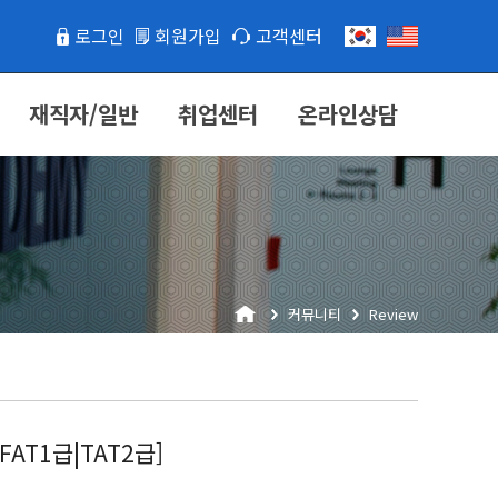
로그인
회원가입
고객센터
재직자/일반
취업센터
온라인상담
커뮤니티
Review
T1급|TAT2급]