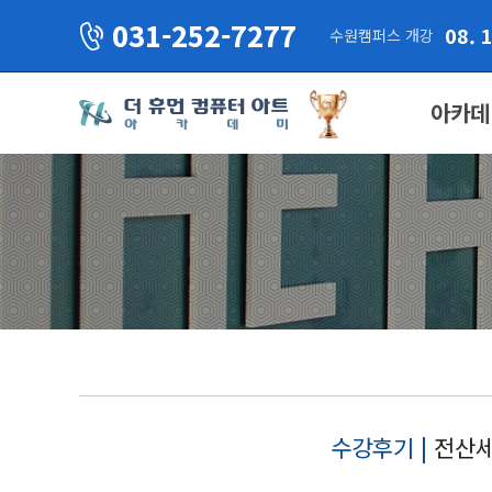
031-252-7277
08. 
수원캠퍼스 개강
아카데
수강후기 |
전산세