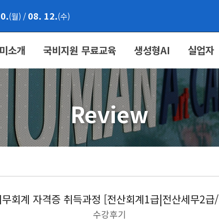
10.
08. 12.
(월)
/
(수)
미소개
국비지원 무료교육
생성형AI
실업자
Review
무회계 자격증 취득과정 [전산회계1급|전산세무2급/FA
수강후기