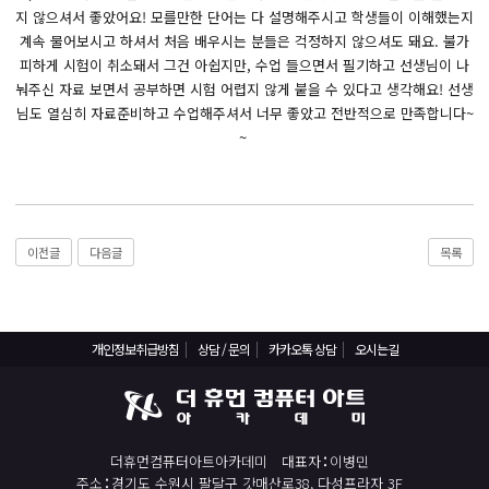
React, Veu 프레임워크 기반 프론트엔드 개발 양성 지원
지 않으셔서 좋았어요! 모를만한 단어는 다 설명해주시고 학생들이 이해했는지
반응형/웹퍼블리셔/프론트엔드 웹개발자(웹디자인)
계속 물어보시고 하셔서 처음 배우시는 분들은 걱정하지 않으셔도 돼요. 불가
피하게 시험이 취소돼서 그건 아쉽지만, 수업 들으면서 필기하고 선생님이 나
반응형/웹퍼블리셔/프론트엔드 웹개발자(웹디자인기능사 과정평가형)
눠주신 자료 보면서 공부하면 시험 어렵지 않게 붙을 수 있다고 생각해요! 선생
자바(Java)기반 JSP/스프링 웹개발자(정보처리산업기사)(과정평가형)
님도 열심히 자료준비하고 수업해주셔서 너무 좋았고 전반적으로 만족합니다~
~
디지털컨버전스 자바(JAVA)개발자(전자정부 프레임워크/SPRING)
전산세무회계 자격취득과정[전산회계1급/전산세무2급/FAT1급/TAT2급]
컴퓨터활용능력2급(필기+실기) 및 ITQ자격증 취득(한글,엑셀,파워포인트)
전기기능사(필기+실기) 자격증 취득과정
이전글
다음글
목록
직업상담사 2급 (필기+실기) 자격증 취득과정
재직자/일반
개인정보취급방침
상담 / 문의
카카오톡 상담
오시는길
포토샵 자격증 취득과정(GTQ1급)
일러스트 자격증 취득과정(GTQi 1급)
전산회계 1급 / FAT 1급 자격증 취득과정
더휴먼컴퓨터아트아카데미
대표자
이병민
전산세무 2급 / TAT 2급 자격증 취득과정
주소
경기도 수원시 팔달구 갓매산로38, 다성프라자 3F