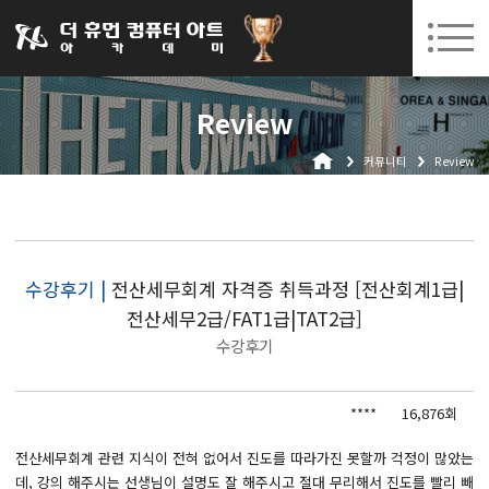
031-252-7277
08. 12.
08. 24.
수원캠퍼스 개강
(수)
/
(월)
로그인
회원가입
고객센터
Review
아카데미소개
커뮤니티
Review
인사말
시설안내
오시는길
공지사항
수강후기 |
전산세무회계 자격증 취득과정 [전산회계1급|
전산세무2급/FAT1급|TAT2급]
국비지원 무료교육
수강후기
생성형AI
****
16,876회
실업자
BIM 건축설계 및 실내건축설계(캐드(CAD),맥스(MAX),레빗(REVIT))실무자 양성과정
전산세무회계 관련 지식이 전혀 없어서 진도를 따라가진 못할까 걱정이 많았는
데, 강의 해주시는 선생님이 설명도 잘 해주시고 절대 무리해서 진도를 빨리 빼