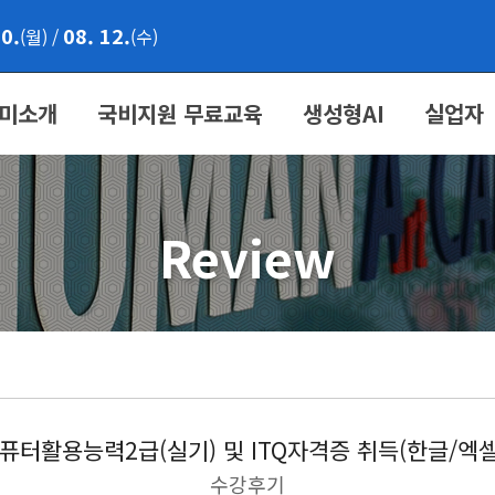
10.
08. 12.
(월)
/
(수)
미소개
국비지원 무료교육
생성형AI
실업자
Review
퓨터활용능력2급(실기) 및 ITQ자격증 취득(한글/엑
수강후기