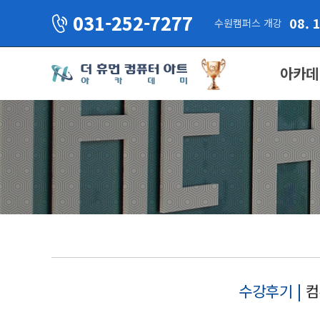
031-252-7277
08. 
수원캠퍼스 개강
아카데
수강후기 |
컴