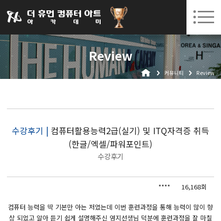
031-252-7277
08. 10.
08. 12.
수원캠퍼스 개강
(월)
/
(수)
로그인
회원가입
고객센터
Review
아카데미소개
커뮤니티
Review
인사말
시설안내
오시는길
공지사항
수강후기 |
컴퓨터활용능력2급(실기) 및 ITQ자격증 취득
(한글/엑셀/파워포인트)
국비지원 무료교육
수강후기
생성형AI
****
16,168회
실업자
BIM 건축설계 및 실내건축설계(캐드(CAD),맥스(MAX),레빗(REVIT))실무자 양성과정
컴퓨터 능력을 딱 기본만 아는 저였는데 이번 훈련과정을 통해 능력이 많이 향
상 되었고 알아 듣기 쉽게 설명해주신 영지선생님 덕분에 훈련과정을 잘 마칠