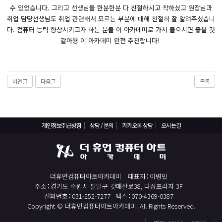
React, Veu 프레임워크 기반 프론트엔드 개발 양성 지원
수 있었습니다. 그리고 선생님들 한분한분 다 친절하시고 착하셨고 원장님과
반응형/웹퍼블리셔/프론트엔드 웹개발자(웹디자인)
취업 담당선생님도 취업 관련해서 모르는 부분에 대해 친절히 잘 알려주셨습니
다. 컴퓨터 능력 향상시키고자 하는 분들 이 아카데미로 가서 들으시면 좋을 것
반응형/웹퍼블리셔/프론트엔드 웹개발자(웹디자인기능사 과정평가형)
같아용 이 아카데미 완전 추천합니다!
자바(Java)기반 JSP/스프링 웹개발자(정보처리산업기사)(과정평가형)
디지털컨버전스 자바(JAVA)개발자(전자정부 프레임워크/SPRING)
전산세무회계 자격취득과정[전산회계1급/전산세무2급/FAT1급/TAT2급]
이전글
다음글
목록
컴퓨터활용능력2급(필기+실기) 및 ITQ자격증 취득(한글,엑셀,파워포인트)
전기기능사(필기+실기) 자격증 취득과정
개인정보취급방침
상담 / 문의
카카오톡 상담
오시는길
직업상담사 2급 (필기+실기) 자격증 취득과정
재직자/일반
포토샵 자격증 취득과정(GTQ1급)
더휴먼컴퓨터아트아카데미
대표자
이병민
일러스트 자격증 취득과정(GTQi 1급)
주소
경기도 수원시 팔달구 갓매산로38, 다성프라자 3F
전화번호
031-252-7277
팩스
070-4369-0387
전산회계 1급 / FAT 1급 자격증 취득과정
Copyright © 더휴먼컴퓨터아트아카데미. All Rights Reserved.
전산세무 2급 / TAT 2급 자격증 취득과정