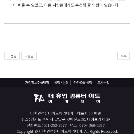
React, Veu 프레임워크 기반 프론트엔드 개발 양성 지원
이 배울 수 있었고, 다른 사람들에게도 추천해 줄 의향이 있습니다.
반응형/웹퍼블리셔/프론트엔드 웹개발자(웹디자인)
반응형/웹퍼블리셔/프론트엔드 웹개발자(웹디자인기능사 과정평가형)
자바(Java)기반 JSP/스프링 웹개발자(정보처리산업기사)(과정평가형)
디지털컨버전스 자바(JAVA)개발자(전자정부 프레임워크/SPRING)
전산세무회계 자격취득과정[전산회계1급/전산세무2급/FAT1급/TAT2급]
이전글
다음글
목록
컴퓨터활용능력2급(필기+실기) 및 ITQ자격증 취득(한글,엑셀,파워포인트)
전기기능사(필기+실기) 자격증 취득과정
직업상담사 2급 (필기+실기) 자격증 취득과정
개인정보취급방침
상담 / 문의
카카오톡 상담
오시는길
재직자/일반
포토샵 자격증 취득과정(GTQ1급)
일러스트 자격증 취득과정(GTQi 1급)
더휴먼컴퓨터아트아카데미
대표자
이병민
전산회계 1급 / FAT 1급 자격증 취득과정
주소
경기도 수원시 팔달구 갓매산로38, 다성프라자 3F
전화번호
031-252-7277
팩스
070-4369-0387
전산세무 2급 / TAT 2급 자격증 취득과정
Copyright © 더휴먼컴퓨터아트아카데미. All Rights Reserved.