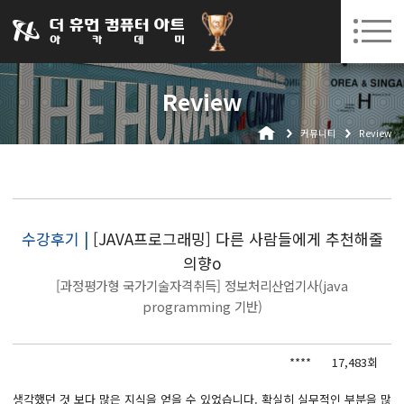
031-252-7277
08. 10.
08. 12.
수원캠퍼스 개강
(월)
/
(수)
로그인
회원가입
고객센터
Review
아카데미소개
커뮤니티
Review
인사말
시설안내
오시는길
공지사항
수강후기 |
[JAVA프로그래밍] 다른 사람들에게 추천해줄
의향o
국비지원 무료교육
[과정평가형 국가기술자격취득] 정보처리산업기사(java
생성형AI
programming 기반)
실업자
****
17,483회
BIM 건축설계 및 실내건축설계(캐드(CAD),맥스(MAX),레빗(REVIT))실무자 양성과정
생각했던 것 보다 많은 지식을 얻을 수 있었습니다. 확실히 실무적인 부분을 많