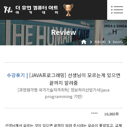
031-252-7277
08. 05.
08. 18.
수원캠퍼스 개강
(수)
/
(화)
로그인
회원가입
고객센터
Review
아카데미소개
커뮤니티
Review
인사말
시설안내
오시는길
공지사항
수강후기 |
[JAVA프로그래밍] 선생님이 모르는게 있으면
끝까지 알려줌
국비지원 무료교육
[과정평가형 국가기술자격취득] 정보처리산업기사(java
생성형AI
programming 기반)
실업자
****
16,883회
BIM 건축설계 및 실내건축설계(캐드(CAD),맥스(MAX),레빗(REVIT))실무자 양성과정
선생님께서 모르는 것이 있으면 끝까지 알려 주시려는 모습이 좋았었고, 교재