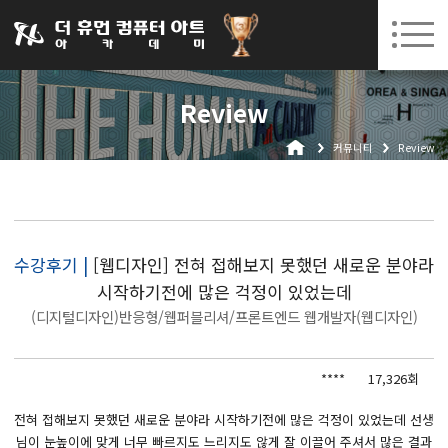
031-252-7277
08. 10.
08. 12.
수원캠퍼스 개강
(월)
/
(수)
로그인
회원가입
고객센터
Review
아카데미소개
커뮤니티
Review
인사말
시설안내
오시는길
공지사항
수강후기 |
[웹디자인] 전혀 접해보지 못했던 새로운 분야라
시작하기전에 많은 걱정이 있었는데
국비지원 무료교육
(디지털디자인)반응형/웹퍼블리셔/프론트엔드 웹개발자(웹디자인)
생성형AI
****
17,326회
실업자
BIM 건축설계 및 실내건축설계(캐드(CAD),맥스(MAX),레빗(REVIT))실무자 양성과정
전혀 접해보지 못했던 새로운 분야라 시작하기전에 많은 걱정이 있었는데 선생
님이 눈높이에 맞게 너무 빠르지도 느리지도 않게 잘 이끌어 주셔서 많은 결과