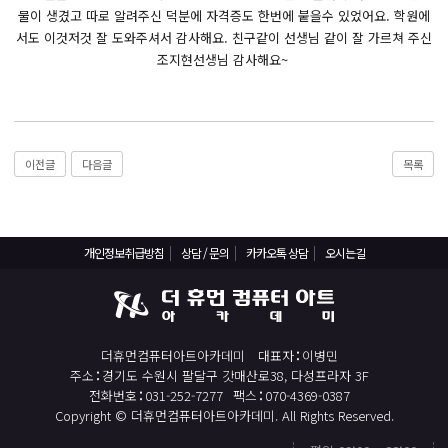
React, Veu 프레임워크 기반 프론트엔드 개발 양성 지원
물이 생겼고 따로 알려주신 덕분에 자격증도 한번에 붙을수 있었어요. 학원에
반응형/웹퍼블리셔/프론트엔드 웹개발자(웹디자인)
서도 이것저것 잘 도와주셔서 감사해요. 친구같이 선생님 같이 잘 가르쳐 주신
조지현선생님 감사해요~
반응형/웹퍼블리셔/프론트엔드 웹개발자(웹디자인기능사 과정평가형)
자바(Java)기반 JSP/스프링 웹개발자(정보처리산업기사)(과정평가형)
디지털컨버전스 자바(JAVA)개발자(전자정부 프레임워크/SPRING)
전산세무회계 자격취득과정[전산회계1급/전산세무2급/FAT1급/TAT2급]
이전글
다음글
목록
컴퓨터활용능력2급(필기+실기) 및 ITQ자격증 취득(한글,엑셀,파워포인트)
전기기능사(필기+실기) 자격증 취득과정
개인정보취급방침
상담 / 문의
카카오톡 상담
오시는길
직업상담사 2급 (필기+실기) 자격증 취득과정
재직자/일반
포토샵 자격증 취득과정(GTQ1급)
더휴먼컴퓨터아트아카데미
대표자
이병민
일러스트 자격증 취득과정(GTQi 1급)
주소
경기도 수원시 팔달구 갓매산로38, 다성프라자 3F
전화번호
031-252-7277
팩스
070-4369-0387
전산회계 1급 / FAT 1급 자격증 취득과정
Copyright © 더휴먼컴퓨터아트아카데미. All Rights Reserved.
전산세무 2급 / TAT 2급 자격증 취득과정