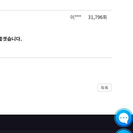
이***
31,796회
좋겟습니다.
목록