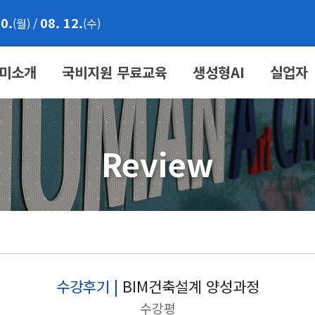
10.
08. 12.
(월)
/
(수)
미소개
국비지원 무료교육
생성형AI
실업자
Review
수강후기 |
BIM건축설계 양성과정
수강평