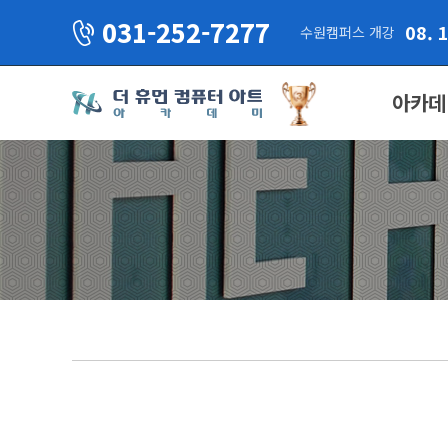
031-252-7277
08. 
수원캠퍼스 개강
아카데