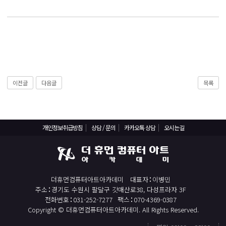
React, Veu 프레임워크 기반 프론트엔드 개발 양성 지원
반응형/웹퍼블리셔/프론트엔드 웹개발자(웹디자인)
반응형/웹퍼블리셔/프론트엔드 웹개발자(웹디자인기능사 과정평가형)
자바(Java)기반 JSP/스프링 웹개발자(정보처리산업기사)(과정평가형)
디지털컨버전스 자바(JAVA)개발자(전자정부 프레임워크/SPRING)
전산세무회계 자격취득과정[전산회계1급/전산세무2급/FAT1급/TAT2급]
이전글
다음글
목록
컴퓨터활용능력2급(필기+실기) 및 ITQ자격증 취득(한글,엑셀,파워포인트)
전기기능사(필기+실기) 자격증 취득과정
개인정보취급방침
상담 / 문의
카카오톡 상담
오시는길
직업상담사 2급 (필기+실기) 자격증 취득과정
재직자/일반
포토샵 자격증 취득과정(GTQ1급)
더휴먼컴퓨터아트아카데미
대표자
이병민
일러스트 자격증 취득과정(GTQi 1급)
주소
경기도 수원시 팔달구 갓매산로38, 다성프라자 3F
전화번호
031-252-7277
팩스
070-4369-0387
전산회계 1급 / FAT 1급 자격증 취득과정
Copyright © 더휴먼컴퓨터아트아카데미. All Rights Reserved.
전산세무 2급 / TAT 2급 자격증 취득과정