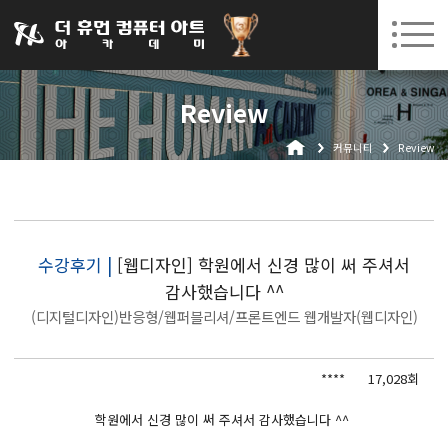
031-252-7277
08. 10.
08. 12.
수원캠퍼스 개강
(월)
/
(수)
로그인
회원가입
고객센터
Review
아카데미소개
커뮤니티
Review
인사말
시설안내
오시는길
공지사항
수강후기 |
[웹디자인] 학원에서 신경 많이 써 주셔서
감사했습니다 ^^
국비지원 무료교육
(디지털디자인)반응형/웹퍼블리셔/프론트엔드 웹개발자(웹디자인)
생성형AI
****
17,028회
실업자
BIM 건축설계 및 실내건축설계(캐드(CAD),맥스(MAX),레빗(REVIT))실무자 양성과정
학원에서 신경 많이 써 주셔서 감사했습니다 ^^