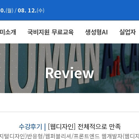
10.
08. 12.
(월)
/
(수)
미소개
국비지원 무료교육
생성형AI
실업자
Review
수강후기 |
[웹디자인] 전체적으로 만족
디지털디자인)반응형/웹퍼블리셔/프론트엔드 웹개발자(웹디자