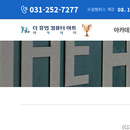
031-252-7277
08. 
수원캠퍼스 개강
아카데
(