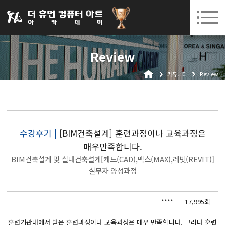
031-252-7277
08. 10.
08. 12.
수원캠퍼스 개강
(월)
/
(수)
로그인
회원가입
고객센터
Review
아카데미소개
커뮤니티
Review
인사말
시설안내
오시는길
공지사항
수강후기 |
[BIM건축설계] 훈련과정이나 교육과정은
매우만족합니다.
국비지원 무료교육
BIM건축설계 및 실내건축설계[캐드(CAD),맥스(MAX),레빗(REVIT)]
생성형AI
실무자 양성과정
실업자
****
17,995회
BIM 건축설계 및 실내건축설계(캐드(CAD),맥스(MAX),레빗(REVIT))실무자 양성과정
훈련기관내에서 받은 훈련과정이나 교육과정은 매우 만족합니다. 그러나 훈련