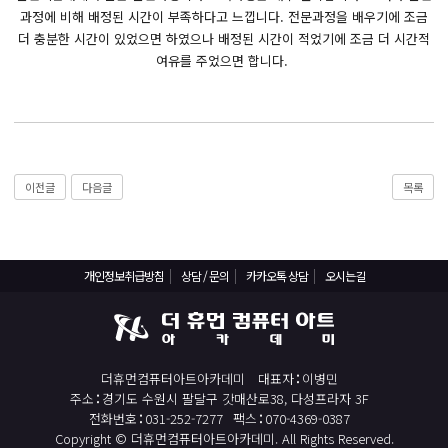
React, Veu 프레임워크 기반 프론트엔드 개발 양성 지원
과정에 비해 배정된 시간이 부족하다고 느낍니다. 전문과정을 배우기에 조금
반응형/웹퍼블리셔/프론트엔드 웹개발자(웹디자인)
더 충분한 시간이 있었으면 하였으나 배정된 시간이 적었기에 조금 더 시간적
여유를 주었으면 합니다.
반응형/웹퍼블리셔/프론트엔드 웹개발자(웹디자인기능사 과정평가형)
자바(Java)기반 JSP/스프링 웹개발자(정보처리산업기사)(과정평가형)
디지털컨버전스 자바(JAVA)개발자(전자정부 프레임워크/SPRING)
전산세무회계 자격취득과정[전산회계1급/전산세무2급/FAT1급/TAT2급]
이전글
다음글
목록
컴퓨터활용능력2급(필기+실기) 및 ITQ자격증 취득(한글,엑셀,파워포인트)
전기기능사(필기+실기) 자격증 취득과정
직업상담사 2급 (필기+실기) 자격증 취득과정
개인정보취급방침
상담 / 문의
카카오톡 상담
오시는길
재직자/일반
포토샵 자격증 취득과정(GTQ1급)
일러스트 자격증 취득과정(GTQi 1급)
더휴먼컴퓨터아트아카데미
대표자
이병민
전산회계 1급 / FAT 1급 자격증 취득과정
주소
경기도 수원시 팔달구 갓매산로38, 다성프라자 3F
전화번호
031-252-7277
팩스
070-4369-0387
전산세무 2급 / TAT 2급 자격증 취득과정
Copyright © 더휴먼컴퓨터아트아카데미. All Rights Reserved.