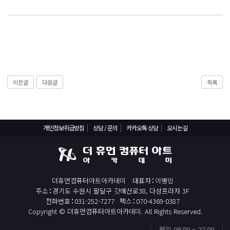
React, Veu 프레임워크 기반 프론트엔드 개발 양성 지원
반응형/웹퍼블리셔/프론트엔드 웹개발자(웹디자인)
반응형/웹퍼블리셔/프론트엔드 웹개발자(웹디자인기능사 과정평가형)
자바(Java)기반 JSP/스프링 웹개발자(정보처리산업기사)(과정평가형)
디지털컨버전스 자바(JAVA)개발자(전자정부 프레임워크/SPRING)
이전글
다음글
목록
전산세무회계 자격취득과정[전산회계1급/전산세무2급/FAT1급/TAT2급]
컴퓨터활용능력2급(필기+실기) 및 ITQ자격증 취득(한글,엑셀,파워포인트)
전기기능사(필기+실기) 자격증 취득과정
개인정보취급방침
상담 / 문의
카카오톡 상담
오시는길
직업상담사 2급 (필기+실기) 자격증 취득과정
재직자/일반
포토샵 자격증 취득과정(GTQ1급)
더휴먼컴퓨터아트아카데미
대표자
이병민
일러스트 자격증 취득과정(GTQi 1급)
주소
경기도 수원시 팔달구 갓매산로38, 다성프라자 3F
전화번호
031-252-7277
팩스
070-4369-0387
전산회계 1급 / FAT 1급 자격증 취득과정
Copyright © 더휴먼컴퓨터아트아카데미. All Rights Reserved.
전산세무 2급 / TAT 2급 자격증 취득과정
평일 09:00 ~ 22:00