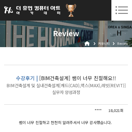
031-252-7277
08. 10.
08. 12.
수원캠퍼스 개강
(월)
/
(수)
로그인
회원가입
고객센터
Review
아카데미소개
커뮤니티
Review
인사말
시설안내
오시는길
공지사항
수강후기 |
[BIM건축설계] 쌤이 너무 친절해요!!
BIM건축설계 및 실내건축설계[캐드(CAD),맥스(MAX),레빗(REVIT)]
국비지원 무료교육
실무자 양성과정
생성형AI
****
18,021회
실업자
쎔이 너무 친절하고 천천히 알려주셔서 너무 감사했습니다.
BIM 건축설계 및 실내건축설계(캐드(CAD),맥스(MAX),레빗(REVIT))실무자 양성과정