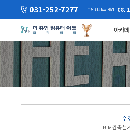
031-252-7277
08. 
수원캠퍼스 개강
아카데
수
BIM건축설계