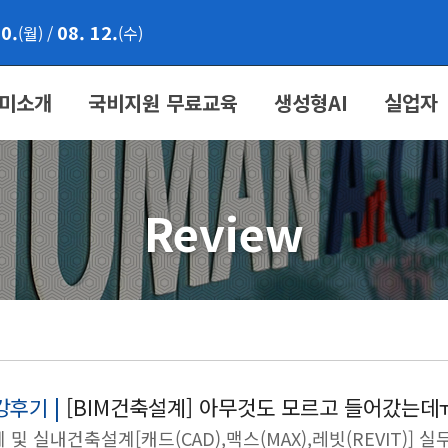
10.
08. 12.
(월)
/
(수)
미소개
국비지원 무료교육
생성형AI
실업자
Review
강후기 |
[BIM건축설계] 아무것도 모르고 들어갔는데
 및 실내건축설계[캐드(CAD),맥스(MAX),레빗(REVIT)] 