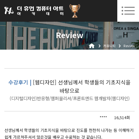
031-252-7277
08. 10.
08. 12.
수원캠퍼스 개강
(월)
/
(수)
로그인
회원가입
고객센터
Review
아카데미소개
커뮤니티
Review
인사말
시설안내
오시는길
공지사항
수강후기 |
[웹디자인] 선생님께서 학생들의 기초지식을
바탕으로
국비지원 무료교육
(디지털디자인)반응형/웹퍼블리셔/프론트엔드 웹개발자(웹디자인)
생성형AI
****
16,514회
실업자
BIM 건축설계 및 실내건축설계(캐드(CAD),맥스(MAX),레빗(REVIT))실무자 양성과정
선생님께서 학생들의 기초지식을 바탕으로 진도를 천천히 나가는 등 이해하기
쉽게 가르쳐주셔서 많은것을 배우고 수료하는 것 같습니다.