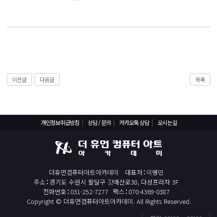
React, Veu 프레임워크 기반 프론트엔드 개발 양성 지원
반응형/웹퍼블리셔/프론트엔드 웹개발자(웹디자인)
반응형/웹퍼블리셔/프론트엔드 웹개발자(웹디자인기능사 과정평가형)
자바(Java)기반 JSP/스프링 웹개발자(정보처리산업기사)(과정평가형)
디지털컨버전스 자바(JAVA)개발자(전자정부 프레임워크/SPRING)
전산세무회계 자격취득과정[전산회계1급/전산세무2급/FAT1급/TAT2급]
이전글
다음글
목록
컴퓨터활용능력2급(필기+실기) 및 ITQ자격증 취득(한글,엑셀,파워포인트)
전기기능사(필기+실기) 자격증 취득과정
개인정보취급방침
상담 / 문의
카카오톡 상담
오시는길
직업상담사 2급 (필기+실기) 자격증 취득과정
재직자/일반
포토샵 자격증 취득과정(GTQ1급)
더휴먼컴퓨터아트아카데미
대표자
이병민
일러스트 자격증 취득과정(GTQi 1급)
주소
경기도 수원시 팔달구 갓매산로38, 다성프라자 3F
전화번호
031-252-7277
팩스
070-4369-0387
전산회계 1급 / FAT 1급 자격증 취득과정
Copyright © 더휴먼컴퓨터아트아카데미. All Rights Reserved.
전산세무 2급 / TAT 2급 자격증 취득과정