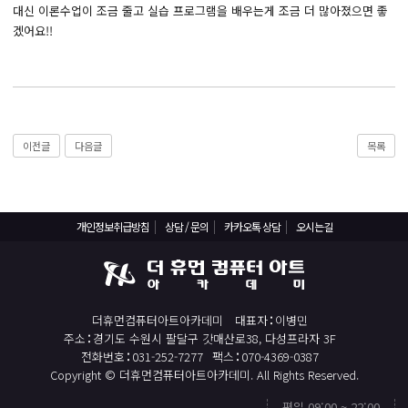
React, Veu 프레임워크 기반 프론트엔드 개발 양성 지원
대신 이론수업이 조금 줄고 실습 프로그램을 배우는게 조금 더 많아졌으면 좋
겠어요!!
반응형/웹퍼블리셔/프론트엔드 웹개발자(웹디자인)
반응형/웹퍼블리셔/프론트엔드 웹개발자(웹디자인기능사 과정평가형)
자바(Java)기반 JSP/스프링 웹개발자(정보처리산업기사)(과정평가형)
디지털컨버전스 자바(JAVA)개발자(전자정부 프레임워크/SPRING)
이전글
다음글
목록
전산세무회계 자격취득과정[전산회계1급/전산세무2급/FAT1급/TAT2급]
컴퓨터활용능력2급(필기+실기) 및 ITQ자격증 취득(한글,엑셀,파워포인트)
전기기능사(필기+실기) 자격증 취득과정
개인정보취급방침
상담 / 문의
카카오톡 상담
오시는길
직업상담사 2급 (필기+실기) 자격증 취득과정
재직자/일반
포토샵 자격증 취득과정(GTQ1급)
더휴먼컴퓨터아트아카데미
대표자
이병민
일러스트 자격증 취득과정(GTQi 1급)
주소
경기도 수원시 팔달구 갓매산로38, 다성프라자 3F
전화번호
031-252-7277
팩스
070-4369-0387
전산회계 1급 / FAT 1급 자격증 취득과정
Copyright © 더휴먼컴퓨터아트아카데미. All Rights Reserved.
전산세무 2급 / TAT 2급 자격증 취득과정
평일 09:00 ~ 22:00