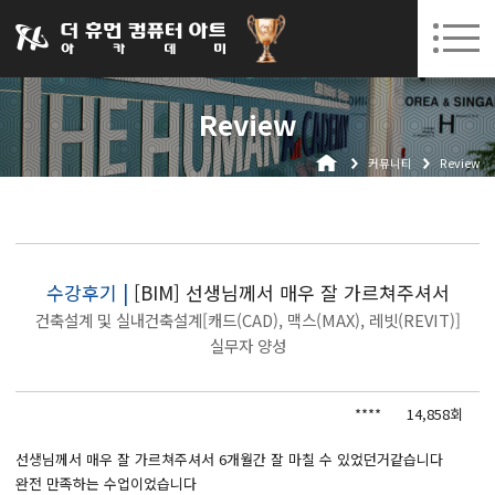
031-252-7277
08. 10.
08. 12.
수원캠퍼스 개강
(월)
/
(수)
로그인
회원가입
고객센터
Review
아카데미소개
커뮤니티
Review
인사말
시설안내
오시는길
공지사항
수강후기 |
[BIM] 선생님께서 매우 잘 가르쳐주셔서
건축설계 및 실내건축설계[캐드(CAD), 맥스(MAX), 레빗(REVIT)]
국비지원 무료교육
실무자 양성
생성형AI
****
14,858회
실업자
선생님께서 매우 잘 가르쳐주셔서 6개월간 잘 마칠 수 있었던거같습니다
BIM 건축설계 및 실내건축설계(캐드(CAD),맥스(MAX),레빗(REVIT))실무자 양성과정
완전 만족하는 수업이었습니다