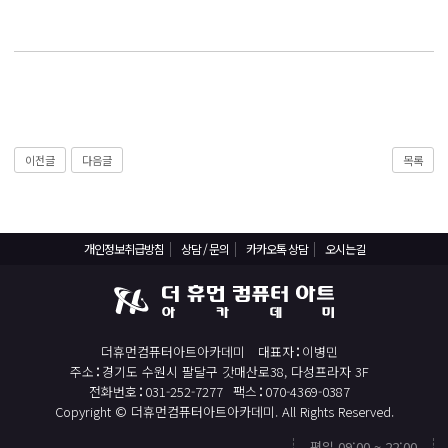
React, Veu 프레임워크 기반 프론트엔드 개발 양성 지원
반응형/웹퍼블리셔/프론트엔드 웹개발자(웹디자인)
반응형/웹퍼블리셔/프론트엔드 웹개발자(웹디자인기능사 과정평가형)
자바(Java)기반 JSP/스프링 웹개발자(정보처리산업기사)(과정평가형)
디지털컨버전스 자바(JAVA)개발자(전자정부 프레임워크/SPRING)
이전글
다음글
목록
전산세무회계 자격취득과정[전산회계1급/전산세무2급/FAT1급/TAT2급]
컴퓨터활용능력2급(필기+실기) 및 ITQ자격증 취득(한글,엑셀,파워포인트)
전기기능사(필기+실기) 자격증 취득과정
개인정보취급방침
상담 / 문의
카카오톡 상담
오시는길
직업상담사 2급 (필기+실기) 자격증 취득과정
재직자/일반
포토샵 자격증 취득과정(GTQ1급)
더휴먼컴퓨터아트아카데미
대표자
이병민
일러스트 자격증 취득과정(GTQi 1급)
주소
경기도 수원시 팔달구 갓매산로38, 다성프라자 3F
전화번호
031-252-7277
팩스
070-4369-0387
전산회계 1급 / FAT 1급 자격증 취득과정
Copyright © 더휴먼컴퓨터아트아카데미. All Rights Reserved.
전산세무 2급 / TAT 2급 자격증 취득과정
평일 09:00 ~ 22:00