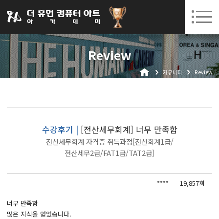
031-252-7277
08. 12.
08. 24.
수원캠퍼스 개강
(수)
/
(월)
로그인
회원가입
고객센터
Review
아카데미소개
커뮤니티
Review
인사말
시설안내
오시는길
공지사항
수강후기 |
[전산세무회계] 너무 만족함
전산세무회계 자격증 취득과정[전산회계1급/
국비지원 무료교육
전산세무2급/FAT1급/TAT2급]
생성형AI
****
19,857회
실업자
너무 만족함
BIM 건축설계 및 실내건축설계(캐드(CAD),맥스(MAX),레빗(REVIT))실무자 양성과정
많은 지식을 얻었습니다.