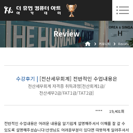
031-252-7277
08. 10.
08. 12.
수원캠퍼스 개강
(월)
/
(수)
로그인
회원가입
고객센터
Review
아카데미소개
커뮤니티
Review
인사말
시설안내
오시는길
공지사항
수강후기 |
[전산세무회계] 전반적인 수업내용은
전산세무회계 자격증 취득과정[전산회계1급/
국비지원 무료교육
전산세무2급/FAT1급/TAT2급]
생성형AI
****
19,401회
실업자
전반적인 수업내용은 어려운 내용을 알기쉽게 설명해주셔서 이해를 잘 갈 수
BIM 건축설계 및 실내건축설계(캐드(CAD),맥스(MAX),레빗(REVIT))실무자 양성과정
있도록 설명해주셨습니다!선생님도 어려운부분이 있다면 따뜻하게 알려주셔서