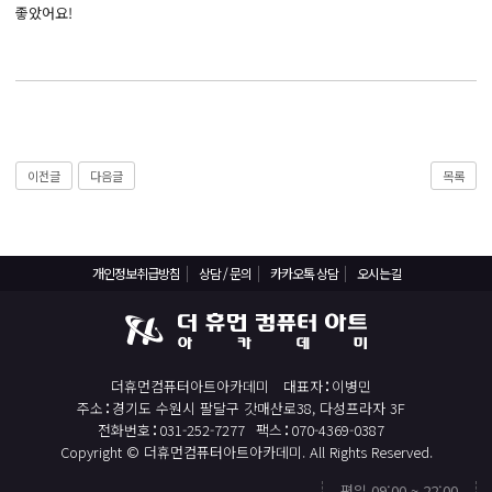
React, Veu 프레임워크 기반 프론트엔드 개발 양성 지원
좋았어요!
반응형/웹퍼블리셔/프론트엔드 웹개발자(웹디자인)
반응형/웹퍼블리셔/프론트엔드 웹개발자(웹디자인기능사 과정평가형)
자바(Java)기반 JSP/스프링 웹개발자(정보처리산업기사)(과정평가형)
디지털컨버전스 자바(JAVA)개발자(전자정부 프레임워크/SPRING)
이전글
다음글
목록
전산세무회계 자격취득과정[전산회계1급/전산세무2급/FAT1급/TAT2급]
컴퓨터활용능력2급(필기+실기) 및 ITQ자격증 취득(한글,엑셀,파워포인트)
전기기능사(필기+실기) 자격증 취득과정
개인정보취급방침
상담 / 문의
카카오톡 상담
오시는길
직업상담사 2급 (필기+실기) 자격증 취득과정
재직자/일반
포토샵 자격증 취득과정(GTQ1급)
더휴먼컴퓨터아트아카데미
대표자
이병민
일러스트 자격증 취득과정(GTQi 1급)
주소
경기도 수원시 팔달구 갓매산로38, 다성프라자 3F
전화번호
031-252-7277
팩스
070-4369-0387
전산회계 1급 / FAT 1급 자격증 취득과정
Copyright © 더휴먼컴퓨터아트아카데미. All Rights Reserved.
전산세무 2급 / TAT 2급 자격증 취득과정
평일 09:00 ~ 22:00