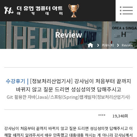
031-252-7277
08. 10.
08. 12.
수원캠퍼스 개강
(월)
/
(수)
로그인
회원가입
고객센터
Review
아카데미소개
커뮤니티
Review
인사말
시설안내
오시는길
공지사항
수강후기 |
[정보처리산업기사] 강사님이 처음부터 끝까지
바뀌지 않고 질문 드리면 성심성의껏 답해주시고
국비지원 무료교육
Git 활용한 자바(Java)/스프링(Spring)웹개발자(정보처리산업기사)
생성형AI
****
19,348회
실업자
BIM 건축설계 및 실내건축설계(캐드(CAD),맥스(MAX),레빗(REVIT))실무자 양성과정
강사님이 처음부터 끝까지 바뀌지 않고 질문 드리면 성심성의껏 답해주시고 이
해할 때까지 알려주셔서 매우 만족했고 대충대충 하시는 게 아니라 강사님께서