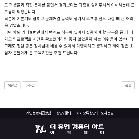
React, Veu 프레임워크 기반 프론트엔드 개발 양성 지원
도 학생들과 직접 문제를 풀면서 결과보다는 과정을 알려주셔서 이해하는데 큰
반응형/웹퍼블리셔/프론트엔드 웹개발자(웹디자인)
도움이 되었습니다.
덕분에 기본기도 잡히고 문제해결 능력도 생겨서 스프링 진도 나갈 때 큰 어려
반응형/웹퍼블리셔/프론트엔드 웹개발자(웹디자인기능사 과정평가형)
움 없었습니다.
자바(Java)기반 JSP/스프링 웹개발자(정보처리산업기사)(과정평가형)
다만 학원 커리큘럼면에서 백엔드 직무에 있어서 집중해야 할 부분을 좀 더 나
가고 팀프로젝트 시간을 확보했더라면 좋지 않았을까 하는 아쉬움이 있습니다.
디지털컨버전스 자바(JAVA)개발자(전자정부 프레임워크/SPRING)
그래도 정말 좋은 강사님께 배울 수 있어서 다행이라고 생각하고 저와 같은 초
전산세무회계 자격취득과정[전산회계1급/전산세무2급/FAT1급/TAT2급]
심자 분들에게 본 교육기관을 추천 드립니다.
컴퓨터활용능력2급(필기+실기) 및 ITQ자격증 취득(한글,엑셀,파워포인트)
전기기능사(필기+실기) 자격증 취득과정
직업상담사 2급 (필기+실기) 자격증 취득과정
이전글
다음글
목록
재직자/일반
포토샵 자격증 취득과정(GTQ1급)
개인정보취급방침
상담 / 문의
카카오톡 상담
오시는길
일러스트 자격증 취득과정(GTQi 1급)
전산회계 1급 / FAT 1급 자격증 취득과정
전산세무 2급 / TAT 2급 자격증 취득과정