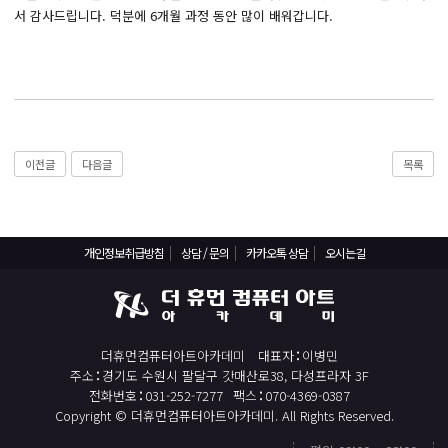
React, Veu 프레임워크 기반 프론트엔드 개발 양성 지원
서 감사드립니다. 덕분에 6개월 과정 동안 많이 배워갑니다.
반응형/웹퍼블리셔/프론트엔드 웹개발자(웹디자인)
반응형/웹퍼블리셔/프론트엔드 웹개발자(웹디자인기능사 과정평가형)
자바(Java)기반 JSP/스프링 웹개발자(정보처리산업기사)(과정평가형)
디지털컨버전스 자바(JAVA)개발자(전자정부 프레임워크/SPRING)
전산세무회계 자격취득과정[전산회계1급/전산세무2급/FAT1급/TAT2급]
이전글
다음글
목록
컴퓨터활용능력2급(필기+실기) 및 ITQ자격증 취득(한글,엑셀,파워포인트)
전기기능사(필기+실기) 자격증 취득과정
개인정보취급방침
상담 / 문의
카카오톡 상담
오시는길
직업상담사 2급 (필기+실기) 자격증 취득과정
재직자/일반
포토샵 자격증 취득과정(GTQ1급)
더휴먼컴퓨터아트아카데미
대표자
이병민
일러스트 자격증 취득과정(GTQi 1급)
주소
경기도 수원시 팔달구 갓매산로38, 다성프라자 3F
전화번호
031-252-7277
팩스
070-4369-0387
전산회계 1급 / FAT 1급 자격증 취득과정
Copyright © 더휴먼컴퓨터아트아카데미. All Rights Reserved.
전산세무 2급 / TAT 2급 자격증 취득과정