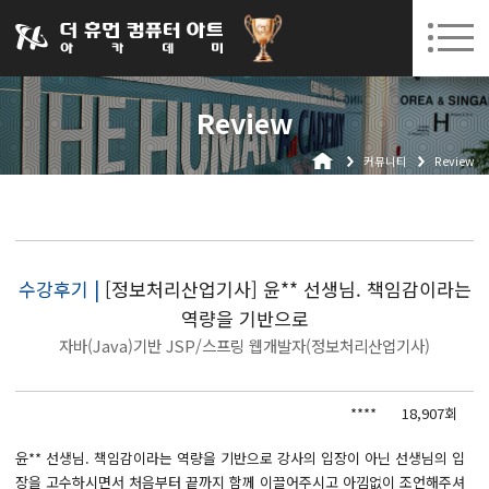
031-252-7277
08. 10.
08. 12.
수원캠퍼스 개강
(월)
/
(수)
로그인
회원가입
고객센터
Review
아카데미소개
커뮤니티
Review
인사말
시설안내
오시는길
공지사항
수강후기 |
[정보처리산업기사] 윤** 선생님. 책임감이라는
역량을 기반으로
국비지원 무료교육
자바(Java)기반 JSP/스프링 웹개발자(정보처리산업기사)
생성형AI
****
18,907회
실업자
BIM 건축설계 및 실내건축설계(캐드(CAD),맥스(MAX),레빗(REVIT))실무자 양성과정
윤** 선생님. 책임감이라는 역량을 기반으로 강사의 입장이 아닌 선생님의 입
장을 고수하시면서 처음부터 끝까지 함께 이끌어주시고 아낌없이 조언해주셔