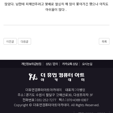
React, Veu 프레임워크 기반 프론트엔드 개발 양성 지원
많았다. 남한테 피해안주려고 몇배로 열심히 해 많이 쫒아가긴 했으나 아직도
반응형/웹퍼블리셔/프론트엔드 웹개발자(웹디자인)
아쉬움이 많다 .
반응형/웹퍼블리셔/프론트엔드 웹개발자(웹디자인기능사 과정평가형)
자바(Java)기반 JSP/스프링 웹개발자(정보처리산업기사)(과정평가형)
디지털컨버전스 자바(JAVA)개발자(전자정부 프레임워크/SPRING)
전산세무회계 자격취득과정[전산회계1급/전산세무2급/FAT1급/TAT2급]
이전글
다음글
목록
컴퓨터활용능력2급(필기+실기) 및 ITQ자격증 취득(한글,엑셀,파워포인트)
전기기능사(필기+실기) 자격증 취득과정
개인정보취급방침
상담 / 문의
카카오톡 상담
오시는길
직업상담사 2급 (필기+실기) 자격증 취득과정
재직자/일반
포토샵 자격증 취득과정(GTQ1급)
더휴먼컴퓨터아트아카데미
대표자
이병민
일러스트 자격증 취득과정(GTQi 1급)
주소
경기도 수원시 팔달구 갓매산로38, 다성프라자 3F
전화번호
031-252-7277
팩스
070-4369-0387
전산회계 1급 / FAT 1급 자격증 취득과정
Copyright © 더휴먼컴퓨터아트아카데미. All Rights Reserved.
전산세무 2급 / TAT 2급 자격증 취득과정