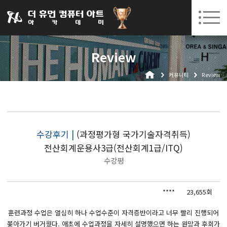
031-252-7277
08. 10.
08. 12.
수원캠퍼스 개강
(월)
/
(수)
로그인
회원가입
고객센터
Review
아카데미소개
커뮤니티
Review
인사말
시설안내
오시는길
공지사항
수강후기 |
(과정평가형 국가기술자격취득)
전산회계운용사3급(전산회계1급/ITQ)
국비지원 무료교육
수강평
생성형AI
****
23,655회
실업자
BIM 건축설계 및 실내건축설계(캐드(CAD),맥스(MAX),레빗(REVIT))실무자 양성과정
훈련과정 수업은 열심히 하나 수업수준이 자격증반이라고 너무 빨리 진행되어
쫒아가기 버거웠다. 애초에 수업과정을 자세히 설명했으면 하는 원망과 후회가