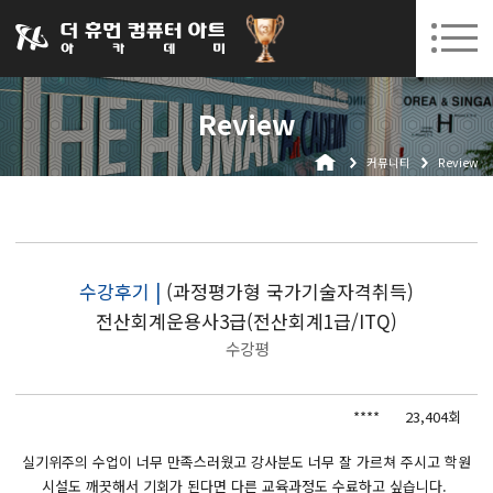
031-252-7277
08. 05.
08. 18.
수원캠퍼스 개강
(수)
/
(화)
로그인
회원가입
고객센터
Review
아카데미소개
커뮤니티
Review
인사말
시설안내
오시는길
공지사항
수강후기 |
(과정평가형 국가기술자격취득)
전산회계운용사3급(전산회계1급/ITQ)
국비지원 무료교육
수강평
생성형AI
****
23,404회
실업자
BIM 건축설계 및 실내건축설계(캐드(CAD),맥스(MAX),레빗(REVIT))실무자 양성과정
실기위주의 수업이 너무 만족스러웠고 강사분도 너무 잘 가르쳐 주시고 학원
시설도 깨끗해서 기회가 된다면 다른 교육과정도 수료하고 싶습니다.