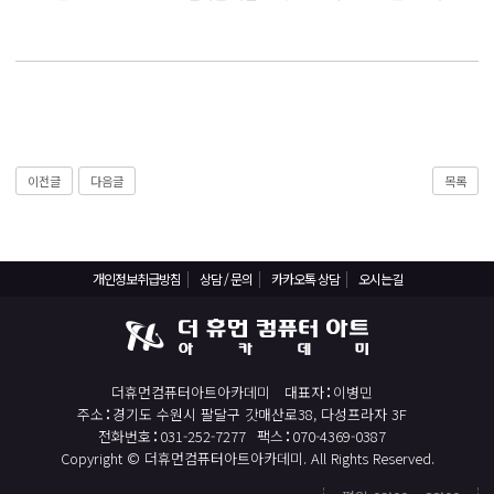
React, Veu 프레임워크 기반 프론트엔드 개발 양성 지원
반응형/웹퍼블리셔/프론트엔드 웹개발자(웹디자인)
반응형/웹퍼블리셔/프론트엔드 웹개발자(웹디자인기능사 과정평가형)
자바(Java)기반 JSP/스프링 웹개발자(정보처리산업기사)(과정평가형)
디지털컨버전스 자바(JAVA)개발자(전자정부 프레임워크/SPRING)
전산세무회계 자격취득과정[전산회계1급/전산세무2급/FAT1급/TAT2급]
이전글
다음글
목록
컴퓨터활용능력2급(필기+실기) 및 ITQ자격증 취득(한글,엑셀,파워포인트)
전기기능사(필기+실기) 자격증 취득과정
개인정보취급방침
상담 / 문의
카카오톡 상담
오시는길
직업상담사 2급 (필기+실기) 자격증 취득과정
재직자/일반
포토샵 자격증 취득과정(GTQ1급)
더휴먼컴퓨터아트아카데미
대표자
이병민
일러스트 자격증 취득과정(GTQi 1급)
주소
경기도 수원시 팔달구 갓매산로38, 다성프라자 3F
전화번호
031-252-7277
팩스
070-4369-0387
전산회계 1급 / FAT 1급 자격증 취득과정
Copyright © 더휴먼컴퓨터아트아카데미. All Rights Reserved.
전산세무 2급 / TAT 2급 자격증 취득과정