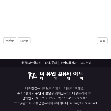
React, Veu 프레임워크 기반 프론트엔드 개발 양성 지원
반응형/웹퍼블리셔/프론트엔드 웹개발자(웹디자인)
반응형/웹퍼블리셔/프론트엔드 웹개발자(웹디자인기능사 과정평가형)
자바(Java)기반 JSP/스프링 웹개발자(정보처리산업기사)(과정평가형)
디지털컨버전스 자바(JAVA)개발자(전자정부 프레임워크/SPRING)
전산세무회계 자격취득과정[전산회계1급/전산세무2급/FAT1급/TAT2급]
이전글
다음글
목록
컴퓨터활용능력2급(필기+실기) 및 ITQ자격증 취득(한글,엑셀,파워포인트)
전기기능사(필기+실기) 자격증 취득과정
개인정보취급방침
상담 / 문의
카카오톡 상담
오시는길
직업상담사 2급 (필기+실기) 자격증 취득과정
재직자/일반
포토샵 자격증 취득과정(GTQ1급)
더휴먼컴퓨터아트아카데미
대표자
이병민
일러스트 자격증 취득과정(GTQi 1급)
주소
경기도 수원시 팔달구 갓매산로38, 다성프라자 3F
전화번호
031-252-7277
팩스
070-4369-0387
전산회계 1급 / FAT 1급 자격증 취득과정
Copyright © 더휴먼컴퓨터아트아카데미. All Rights Reserved.
전산세무 2급 / TAT 2급 자격증 취득과정