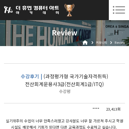
031-252-7277
08. 10.
08. 12.
수원캠퍼스 개강
(월)
/
(수)
로그인
회원가입
고객센터
Review
아카데미소개
커뮤니티
Review
인사말
시설안내
오시는길
공지사항
수강후기 |
(과정평가형 국가기술자격취득)
전산회계운용사3급(전산회계1급/ITQ)
국비지원 무료교육
수강평
생성형AI
****
23,413회
실업자
BIM 건축설계 및 실내건축설계(캐드(CAD),맥스(MAX),레빗(REVIT))실무자 양성과정
실기위주의 수업이 너무 만족스러웠고 강사분도 너무 잘 가르쳐 주시고 학원
시설도 깨끗해서 기회가 된다면 다른 교육과정도 수료하고 싶습니다.