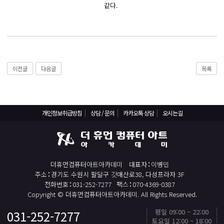
React, Veu 프레임워크 기반 프론트엔드 개발 양성 지원
같다.
반응형/웹퍼블리셔/프론트엔드 웹개발자(웹디자인)
반응형/웹퍼블리셔/프론트엔드 웹개발자(웹디자인기능사 과정평가형)
자바(Java)기반 JSP/스프링 웹개발자(정보처리산업기사)(과정평가형)
디지털컨버전스 자바(JAVA)개발자(전자정부 프레임워크/SPRING)
이전글
다음글
목록
전산세무회계 자격취득과정[전산회계1급/전산세무2급/FAT1급/TAT2급]
컴퓨터활용능력2급(필기+실기) 및 ITQ자격증 취득(한글,엑셀,파워포인트)
전기기능사(필기+실기) 자격증 취득과정
개인정보취급방침
상담 / 문의
카카오톡 상담
오시는길
직업상담사 2급 (필기+실기) 자격증 취득과정
재직자/일반
더휴먼컴퓨터아트아카데미
대표자
이병민
포토샵 자격증 취득과정(GTQ1급)
주소
경기도 수원시 팔달구 갓매산로38, 다성프라자 3F
일러스트 자격증 취득과정(GTQi 1급)
전화번호
031-252-7277
팩스
070-4369-0387
Copyright © 더휴먼컴퓨터아트아카데미. All Rights Reserved.
전산회계 1급 / FAT 1급 자격증 취득과정
평일 09:00 ~ 22:00
031-252-7277
TOP
전산세무 2급 / TAT 2급 자격증 취득과정
토요일 12:00 ~ 18:00