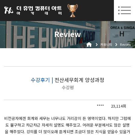
031-252-7277
08. 10.
08. 12.
수원캠퍼스 개강
(월)
/
(수)
로그인
회원가입
고객센터
Review
아카데미소개
커뮤니티
Review
인사말
시설안내
오시는길
공지사항
수강후기 |
전산세무회계 양성과정
수강평
국비지원 무료교육
생성형AI
****
23,114회
실업자
비전공자에겐 회계와 세무는 너무나도 거리감이 든 영역이였다. 하지만 그럼에
도 불구하고 차근차근 자세히 설명도 해주었고. 어려운 부분에서도 많은 설명
BIM 건축설계 및 실내건축설계(캐드(CAD),맥스(MAX),레빗(REVIT))실무자 양성과정
을 해주었다. 강의를 더 많이오래 듣게되면 조금더 많은 지식을 얻을수 있을거