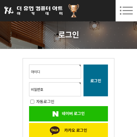
031-252-7277
08. 10.
08. 12.
수원캠퍼스 개강
(월)
/
(수)
로그인
회원가입
고객센터
로그인
아카데미소개
인사말
시설안내
오시는길
아이디
공지사항
국비지원 무료교육
비밀번호
자동로그인
생성형AI
네이버 로그인
실업자
BIM 건축설계 및 실내건축설계(캐드(CAD),맥스(MAX),레빗(REVIT))실무자 양성과정
카카오 로그인