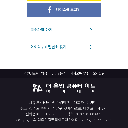
React, Veu 프레임워크 기반 프론트엔드 개발 양성 지원
페이스북 로그인
반응형/웹퍼블리셔/프론트엔드 웹개발자(웹디자인)
반응형/웹퍼블리셔/프론트엔드 웹개발자(웹디자인기능사 과정평가형)
자바(Java)기반 JSP/스프링 웹개발자(정보처리산업기사)(과정평가형)
회원가입 하기
디지털컨버전스 자바(JAVA)개발자(전자정부 프레임워크/SPRING)
전산세무회계 자격취득과정[전산회계1급/전산세무2급/FAT1급/TAT2급]
아이디 / 비밀번호 찾기
컴퓨터활용능력2급(필기+실기) 및 ITQ자격증 취득(한글,엑셀,파워포인트)
전기기능사(필기+실기) 자격증 취득과정
개인정보취급방침
상담 / 문의
카카오톡 상담
오시는길
직업상담사 2급 (필기+실기) 자격증 취득과정
재직자/일반
포토샵 자격증 취득과정(GTQ1급)
더휴먼컴퓨터아트아카데미
대표자
이병민
일러스트 자격증 취득과정(GTQi 1급)
주소
경기도 수원시 팔달구 갓매산로38, 다성프라자 3F
전산회계 1급 / FAT 1급 자격증 취득과정
전화번호
031-252-7277
팩스
070-4369-0387
Copyright © 더휴먼컴퓨터아트아카데미. All Rights Reserved.
전산세무 2급 / TAT 2급 자격증 취득과정