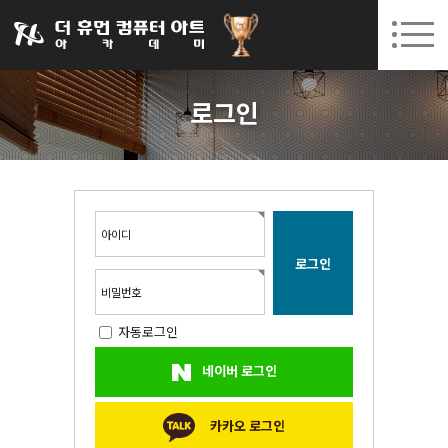
031-252-7277
08. 10.
08. 12.
수원캠퍼스 개강
(월)
/
(수)
로그인
회원가입
고객센터
로그인
아카데미소개
인사말
시설안내
오시는길
아이디
공지사항
국비지원 무료교육
비밀번호
자동로그인
생성형AI
네이버 로그인
실업자
BIM 건축설계 및 실내건축설계(캐드(CAD),맥스(MAX),레빗(REVIT))실무자 양성과정
카카오 로그인