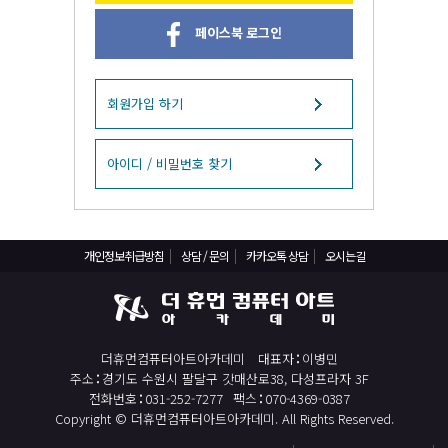
React, Veu 프레임워크 기반 프론트엔드 개발 양성 지원
페이스북 로그인
반응형/웹퍼블리셔/프론트엔드 웹개발자(웹디자인)
반응형/웹퍼블리셔/프론트엔드 웹개발자(웹디자인기능사 과정평가형)
자바(Java)기반 JSP/스프링 웹개발자(정보처리산업기사)(과정평가형)
회원가입 하기
디지털컨버전스 자바(JAVA)개발자(전자정부 프레임워크/SPRING)
전산세무회계 자격취득과정[전산회계1급/전산세무2급/FAT1급/TAT2급]
아이디 / 비밀번호 찾기
컴퓨터활용능력2급(필기+실기) 및 ITQ자격증 취득(한글,엑셀,파워포인트)
전기기능사(필기+실기) 자격증 취득과정
개인정보취급방침
상담 / 문의
카카오톡 상담
오시는길
직업상담사 2급 (필기+실기) 자격증 취득과정
재직자/일반
포토샵 자격증 취득과정(GTQ1급)
더휴먼컴퓨터아트아카데미
대표자
이병민
일러스트 자격증 취득과정(GTQi 1급)
주소
경기도 수원시 팔달구 갓매산로38, 다성프라자 3F
전산회계 1급 / FAT 1급 자격증 취득과정
전화번호
031-252-7277
팩스
070-4369-0387
Copyright © 더휴먼컴퓨터아트아카데미. All Rights Reserved.
전산세무 2급 / TAT 2급 자격증 취득과정