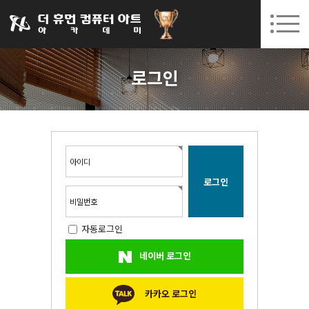
031-252-7277
08. 10.
08. 12.
수원캠퍼스 개강
(월)
/
(수)
로그인
회원가입
고객센터
로그인
아카데미소개
인사말
시설안내
오시는길
아이디
공지사항
국비지원 무료교육
비밀번호
자동로그인
생성형AI
네이버 로그인
실업자
BIM 건축설계 및 실내건축설계(캐드(CAD),맥스(MAX),레빗(REVIT))실무자 양성과정
카카오 로그인