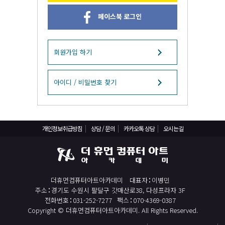
React, Veu 프레임워크 기반 프론트엔드 개발 양성 지원
페이스북 로그인
반응형/웹퍼블리셔/프론트엔드 웹개발자(웹디자인)
반응형/웹퍼블리셔/프론트엔드 웹개발자(웹디자인기능사 과정평가형)
자바(Java)기반 JSP/스프링 웹개발자(정보처리산업기사)(과정평가형)
회원가입 하기
디지털컨버전스 자바(JAVA)개발자(전자정부 프레임워크/SPRING)
전산세무회계 자격취득과정[전산회계1급/전산세무2급/FAT1급/TAT2급]
아이디 / 비밀번호 찾기
컴퓨터활용능력2급(필기+실기) 및 ITQ자격증 취득(한글,엑셀,파워포인트)
전기기능사(필기+실기) 자격증 취득과정
개인정보취급방침
상담 / 문의
카카오톡 상담
오시는길
직업상담사 2급 (필기+실기) 자격증 취득과정
재직자/일반
포토샵 자격증 취득과정(GTQ1급)
더휴먼컴퓨터아트아카데미
대표자
이병민
일러스트 자격증 취득과정(GTQi 1급)
주소
경기도 수원시 팔달구 갓매산로38, 다성프라자 3F
전산회계 1급 / FAT 1급 자격증 취득과정
전화번호
031-252-7277
팩스
070-4369-0387
Copyright © 더휴먼컴퓨터아트아카데미. All Rights Reserved.
전산세무 2급 / TAT 2급 자격증 취득과정