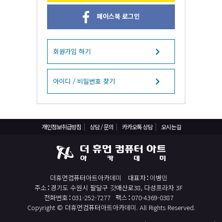
React, Veu 프레임워크 기반 프론트엔드 개발 양성 지원
페이스북 로그인
반응형/웹퍼블리셔/프론트엔드 웹개발자(웹디자인)
반응형/웹퍼블리셔/프론트엔드 웹개발자(웹디자인기능사 과정평가형)
자바(Java)기반 JSP/스프링 웹개발자(정보처리산업기사)(과정평가형)
회원가입 하기
디지털컨버전스 자바(JAVA)개발자(전자정부 프레임워크/SPRING)
전산세무회계 자격취득과정[전산회계1급/전산세무2급/FAT1급/TAT2급]
아이디 / 비밀번호 찾기
컴퓨터활용능력2급(필기+실기) 및 ITQ자격증 취득(한글,엑셀,파워포인트)
전기기능사(필기+실기) 자격증 취득과정
개인정보취급방침
상담 / 문의
카카오톡 상담
오시는길
직업상담사 2급 (필기+실기) 자격증 취득과정
재직자/일반
포토샵 자격증 취득과정(GTQ1급)
더휴먼컴퓨터아트아카데미
대표자
이병민
일러스트 자격증 취득과정(GTQi 1급)
주소
경기도 수원시 팔달구 갓매산로38, 다성프라자 3F
전산회계 1급 / FAT 1급 자격증 취득과정
전화번호
031-252-7277
팩스
070-4369-0387
Copyright © 더휴먼컴퓨터아트아카데미. All Rights Reserved.
전산세무 2급 / TAT 2급 자격증 취득과정