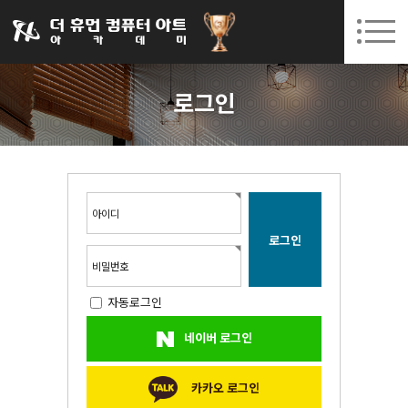
031-252-7277
08. 10.
08. 12.
수원캠퍼스 개강
(월)
/
(수)
로그인
회원가입
고객센터
로그인
아카데미소개
인사말
시설안내
오시는길
아이디
공지사항
국비지원 무료교육
비밀번호
자동로그인
생성형AI
네이버 로그인
실업자
BIM 건축설계 및 실내건축설계(캐드(CAD),맥스(MAX),레빗(REVIT))실무자 양성과정
카카오 로그인